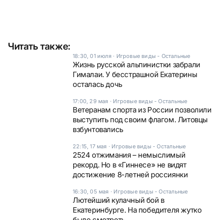
Читать также:
18:30, 01 июля
·
Игровые виды - Остальные
Жизнь русской альпинистки забрали
Гималаи. У бесстрашной Екатерины
осталась дочь
17:00, 29 мая
·
Игровые виды - Остальные
Ветеранам спорта из России позволили
выступить под своим флагом. Литовцы
взбунтовались
22:15, 17 мая
·
Игровые виды - Остальные
2524 отжимания – немыслимый
рекорд. Но в «Гиннесе» не видят
достижение 8-летней россиянки
16:30, 05 мая
·
Игровые виды - Остальные
Лютейший кулачный бой в
Екатеринбурге. На победителя жутко
было смотреть