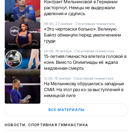
Контракт Мельниковой в Германии
расторгнут. Немцы не выдержали
давления и сдулись
06:00, 23 ноября
·
Спортивная гимнастика
«Это чертовски больно». Великую
Байлз обманули перед увеличением
груди
20:00, 19 ноября
·
Спортивная гимнастика
15-летняя гимнастка влетела головой в
коня. Вместо Олимпиады её ждала
медленная смерть
12:00, 15 ноября
·
Спортивная гимнастика
На Мельникову обрушились западные
СМИ. На этот раз из-за выступлений в
немецкой лиге
ВСЕ МАТЕРИАЛЫ
НОВОСТИ. СПОРТИВНАЯ ГИМНАСТИКА