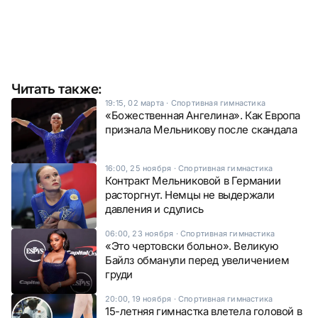
Читать также:
19:15, 02 марта
·
Спортивная гимнастика
«Божественная Ангелина». Как Европа
признала Мельникову после скандала
16:00, 25 ноября
·
Спортивная гимнастика
Контракт Мельниковой в Германии
расторгнут. Немцы не выдержали
давления и сдулись
06:00, 23 ноября
·
Спортивная гимнастика
«Это чертовски больно». Великую
Байлз обманули перед увеличением
груди
20:00, 19 ноября
·
Спортивная гимнастика
15-летняя гимнастка влетела головой в