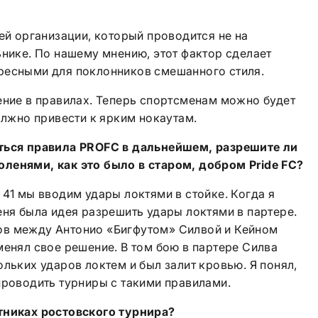
шей организации, который проводится не на
ьнике. По нашему мнению, этот фактор сделает
ресными для поклонников смешанного стиля.
ение в правилах. Теперь спортсменам можно будет
олжно привести к ярким нокаутам.
аться правила
PROFC
в дальнейшем, разрешите ли
оленями, как это было в старом, добром
Pride
FC
?
 41 мы вводим удары локтями в стойке. Когда я
еня была идея разрешить удары локтями в партере.
ов между Антонио «Бигфутом» Силвой и Кейном
менял свое решение. В том бою в партере Силва
ольких ударов локтем и был залит кровью. Я понял,
проводить турниры с такими правилами.
тниках ростовского турнира?