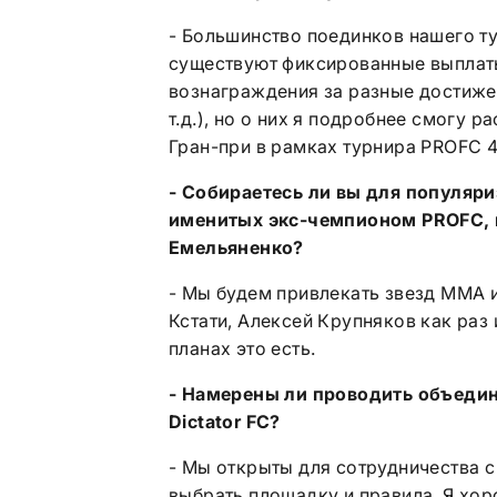
- Большинство поединков нашего тур
существуют фиксированные выплаты
вознаграждения за разные достижен
т.д.), но о них я подробнее смогу р
Гран-при в рамках турнира PROFC 4
- Собираетесь ли вы для популяри
именитых экс-чемпионом
PROFC
,
Емельяненко?
- Мы будем привлекать звезд ММА и
Кстати, Алексей Крупняков как раз 
планах это есть.
- Намерены ли проводить объеди
Dictator
FC
?
- Мы открыты для сотрудничества с
выбрать площадку и правила. Я хо