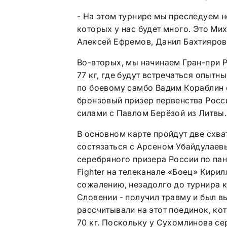
- На этом турнире мы преследуем н
которых у нас будет много. Это Ми
Алексей Ефремов, Данил Бахтияров 
Во-вторых, мы начинаем Гран-при P
77 кг, где будут встречаться опытн
по боевому самбо Вадим Кораблин 
бронзовый призер первенства Росс
силами с Павлом Берёзой из Литвы.
В основном карте пройдут две схва
состязаться с Арсеном Убайдулаевым
серебряного призера России по пан
Fighter на телеканале «Боец» Кири
сожалению, незадолго до турнира к
Словении - получил травму и был в
рассчитывали на этот поединок, ко
70 кг. Поскольку у Сухомлинова се