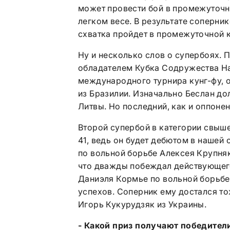
может провести бой в промежуточной
легком весе. В результате соперни
схватка пройдет в промежуточной к
Ну и несколько слов о супербоях.
обладателем Кубка Содружества Н
международного турнира кунг-фу, о
из Бразилии. Изначально Беслан д
Литвы. Но последний, как и оппоне
Второй супербой в категории свыш
41, ведь он будет дебютом в нашей
по вольной борьбе Алексея Крупняк
что дважды побеждал действующего 
Даниэля Кормье по вольной борьбе
успехов. Соперник ему достался то
Игорь Кукурудзяк из Украины.
- Какой приз получают победител