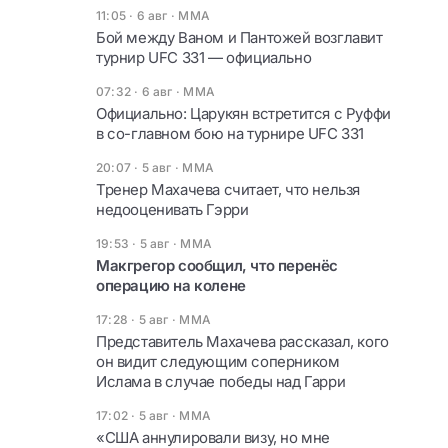
11:05 · 6 авг
·
ММА
Бой между Ваном и Пантожей возглавит
турнир UFC 331 — официально
07:32 · 6 авг
·
ММА
Официально: Царукян встретится с Руффи
в со-главном бою на турнире UFC 331
20:07 · 5 авг
·
ММА
Тренер Махачева считает, что нельзя
недооценивать Гэрри
19:53 · 5 авг
·
ММА
Макгрегор сообщил, что перенёс
операцию на колене
17:28 · 5 авг
·
ММА
Представитель Махачева рассказал, кого
он видит следующим соперником
Ислама в случае победы над Гарри
17:02 · 5 авг
·
ММА
«США аннулировали визу, но мне