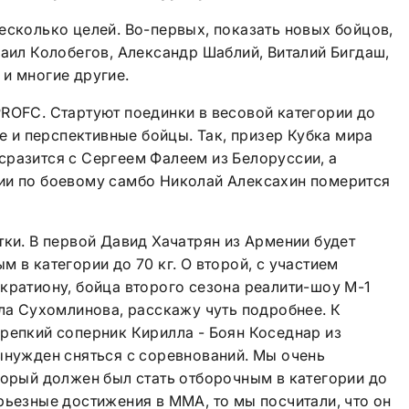
есколько целей. Во-первых, показать новых бойцов,
хаил Колобегов, Александр Шаблий, Виталий Бигдаш,
и многие другие.
ROFС. Стартуют поединки в весовой категории до
ые и перспективные бойцы. Так, призер Кубка мира
сразится с Сергеем Фалеем из Белоруссии, а
ии по боевому самбо Николай Алексахин померится
тки. В первой Давид Хачатрян из Армении будет
 в категории до 70 кг. О второй, с участием
кратиону, бойца второго сезона реалити-шоу M-1
лла Сухомлинова, расскажу чуть подробнее. К
репкий соперник Кирилла - Боян Коседнар из
ынужден сняться с соревнований. Мы очень
торый должен был стать отборочным в категории до
рьезные достижения в ММА, то мы посчитали, что он