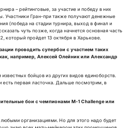
нира – рейтинговые, за участие и победу в них
. Участники Гран-при также получают денежные
ия (победа на стадии турнира, выход в финал и
ассказать чуть позже, когда начнется основная часть
2, который пройдет 13 октября в Харькове.
зации проводить супербои с участием таких
 как, например, Алексей Олейник или Александр
 известных бойцов из других видов единоборств.
и есть первая ласточка. Дальше посмотрим, в
нительные бои с чемпионами
M
-1
Challenge
или
 любыми организациями. Но для этого надо будет
рошо знаю всех матч-мейкером этих промоушенов,