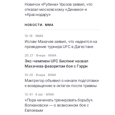
Новичок «Рубина» Урозов заявил, что
отказал московскому «Динамо» и
«Краснодару»
НОВОСТИ. ММА
10:18
·
ММА
Ислам Махачев заявил, что надеется на
проведение турнира UFC в Дагестане
20:27 · Вчера
·
ММА
Экс-чемпион UFC Биспинг назвал
Махачева фаворитом боя с Гэрри
10:20 · Вчера
·
ММА
Макгрегор объявил о начале подготовки
к возвращению в октагон после травмы
13:41 · 6 авг
·
ММА
«Пора начинать тренировать борьбу».
Волкановски — о возможном бое с
Евлоевым