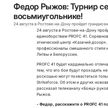
Федор Рыжов: Турнир с
восьмиугольнике!
24 августа в Ростове-на-Дону пройдет грандиоз
24 августа в Ростове-на-Дону про
единоборствам PROFC 41. Соревнов
этнический центр «Казачий дозор».
профессионалы смешанного стиля из
Литвы и Белоруссии.
PROFC 41 будет кардинально отлич
тем, что его бои будут проходить не
роскошью могут похвастаться толь
Strikeforce. Об этом и других нов
рассказал телеканалу «Боец» руко
Рыжов.
- Федор, расскажите о
PROFC
41 п