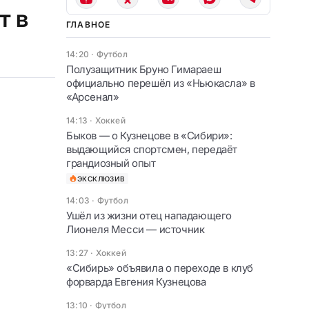
т в
ГЛАВНОЕ
14:20
·
Футбол
Полузащитник Бруно Гимараеш
официально перешёл из «Ньюкасла» в
«Арсенал»
14:13
·
Хоккей
Быков — о Кузнецове в «Сибири»:
выдающийся спортсмен, передаёт
грандиозный опыт
ЭКСКЛЮЗИВ
14:03
·
Футбол
Ушёл из жизни отец нападающего
Лионеля Месси — источник
13:27
·
Хоккей
«Сибирь» объявила о переходе в клуб
форварда Евгения Кузнецова
13:10
·
Футбол