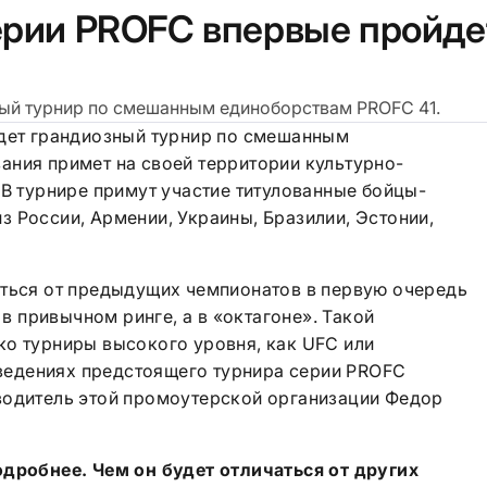
ерии PROFC впервые пройде
ный турнир по смешанным единоборствам PROFC 41.
йдет грандиозный турнир по смешанным
ания примет на своей территории культурно-
 В турнире примут участие титулованные бойцы-
 России, Армении, Украины, Бразилии, Эстонии,
аться от предыдущих чемпионатов в первую очередь
 в привычном ринге, а в «октагоне». Такой
ко турниры высокого уровня, как UFC или
овведениях предстоящего турнира серии PROFC
водитель этой промоутерской организации Федор
одробнее. Чем он будет отличаться от других