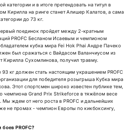
 категории и в итоге претендовать на титул в
ком Кирилла на ринге станет Алишер Калатов, а сама
атегории до 73 кг.
 Первый поединок пройдет между 2-кратным
аций PROFC Бесланом Исаевым и чемпионом
бладателем кубка мира Fei Hok Phai Андре Пачеко
олжен был сражаться с Вайдасом Валанчиусом из
нт Кирилла Сухомлинова, получил травму.
е 93 кг должен стать настоящим украшением PROFC
 организации для победителя розыгрыша Кубка мира
ова. Этот спортсмен широко известен публике тем,
чемпиона Grand Prix Strikeforce в тяжёлом весе
. Мы ждем от него роста в PROFC и дальнейших
же не промах - чемпион Европы по кикбоксингу,
и боев
PROFC
?