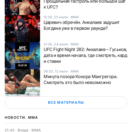
Прощальная гастроль или большой шаг
к UFC?
12:00, 25 июля
·
ММА
Царевич обречён. Анкалаев задушит
Богдана уже в первом раунде?
21:45, 24 июля
·
ММА
UFC Fight Night 282: Анкалаев – Гуськов,
дата и время начала, где смотреть, кард
и ставки
08:55, 12 июля
·
ММА
Минута позора Конора Макгрегора.
Смотреть это было невозможно
ВСЕ МАТЕРИАЛЫ
НОВОСТИ. ММА
21:43 · Вчера
·
ММА