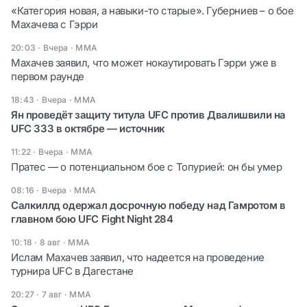
«Категория новая, а навыки-то старые». Губерниев – о бое
Махачева с Гэрри
20:03 · Вчера
·
ММА
Махачев заявил, что может нокаутировать Гэрри уже в
первом раунде
18:43 · Вчера
·
ММА
Ян проведёт защиту титула UFC против Двалишвили на
UFC 333 в октябре — источник
11:22 · Вчера
·
ММА
Пратес — о потенциальном бое с Топурией: он бы умер
08:16 · Вчера
·
ММА
Салкиллд одержал досрочную победу над Гамротом в
главном бою UFC Fight Night 284
10:18 · 8 авг
·
ММА
Ислам Махачев заявил, что надеется на проведение
турнира UFC в Дагестане
20:27 · 7 авг
·
ММА