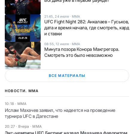
Богдана уже в первом раунде?
21:45, 24 июля
·
ММА
UFC Fight Night 282: Анкалаев – Гуськов,
дата и время начала, где смотреть, кард
и ставки
08:55, 12 июля
·
ММА
Минута позора Конора Макгрегора.
Смотреть это было невозможно
ВСЕ МАТЕРИАЛЫ
НОВОСТИ. ММА
10:18
·
ММА
Ислам Махачев заявил, что надеется на проведение
турнира UFC в Дагестане
20:27 · Вчера
·
ММА
Экс-чемпион UFC Биспинг назвал Махачева фаворитом