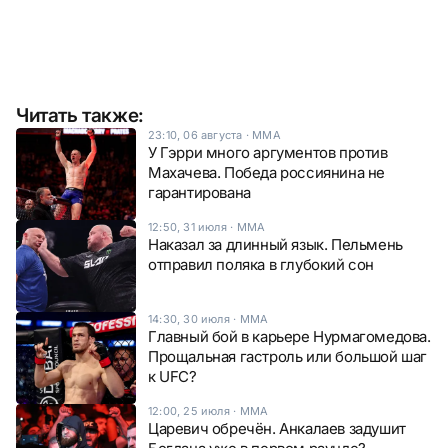
Читать также:
23:10, 06 августа
·
ММА
У Гэрри много аргументов против
Махачева. Победа россиянина не
гарантирована
12:50, 31 июля
·
ММА
Наказал за длинный язык. Пельмень
отправил поляка в глубокий сон
14:30, 30 июля
·
ММА
Главный бой в карьере Нурмагомедова.
Прощальная гастроль или большой шаг
к UFC?
12:00, 25 июля
·
ММА
Царевич обречён. Анкалаев задушит