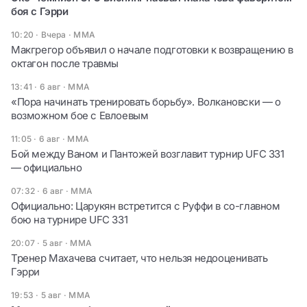
боя с Гэрри
10:20 · Вчера
·
ММА
Макгрегор объявил о начале подготовки к возвращению в
октагон после травмы
13:41 · 6 авг
·
ММА
«Пора начинать тренировать борьбу». Волкановски — о
возможном бое с Евлоевым
11:05 · 6 авг
·
ММА
Бой между Ваном и Пантожей возглавит турнир UFC 331
— официально
07:32 · 6 авг
·
ММА
Официально: Царукян встретится с Руффи в со-главном
бою на турнире UFC 331
20:07 · 5 авг
·
ММА
Тренер Махачева считает, что нельзя недооценивать
Гэрри
19:53 · 5 авг
·
ММА