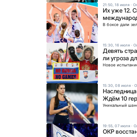
21:50, 18 июля
·
О
Их уже 12. 
международ
В боксе дали зе
15:30, 16 июля
·
О
Девять стра
ли угроза д
Новое испытани
15:30, 08 июля
·
О
Наследница 
Ждём 10 гер
Уникальный шан
19:55, 07 июля
·
О
ОКР восстан