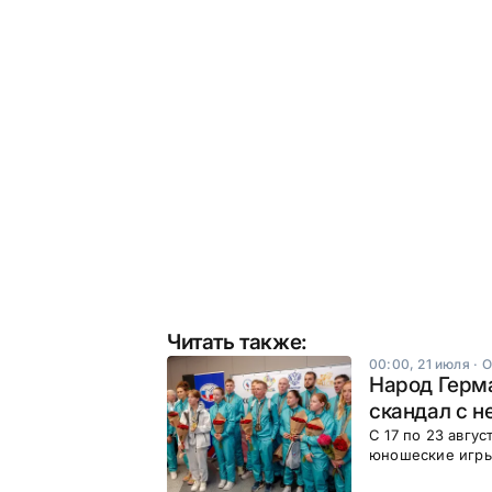
Читать также:
00:00, 21 июля
·
О
Народ Герма
скандал с н
С 17 по 23 авгу
юношеские игры