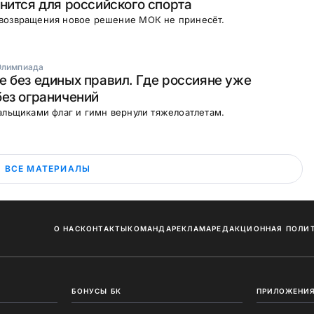
нится для российского спорта
возвращения новое решение МОК не принесёт.
Олимпиада
 без единых правил. Где россияне уже
ез ограничений
альщиками флаг и гимн вернули тяжелоатлетам.
ВСЕ МАТЕРИАЛЫ
О НАС
КОНТАКТЫ
КОМАНДА
РЕКЛАМА
РЕДАКЦИОННАЯ ПОЛИ
БОНУСЫ БК
ПРИЛОЖЕНИЯ