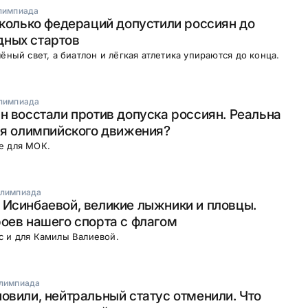
лимпиада
Сколько федераций допустили россиян до
ных стартов
лёный свет, а биатлон и лёгкая атлетика упираются до конца.
лимпиада
н восстали против допуска россиян. Реальна
ля олимпийского движения?
е для МОК.
лимпиада
Исинбаевой, великие лыжники и пловцы.
оев нашего спорта с флагом
с и для Камилы Валиевой.
лимпиада
овили, нейтральный статус отменили. Что