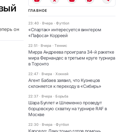
овый
ГЛАВНОЕ
23:40 · Вчера
·
Футбол
еперь он
«Спартак» интересуется вингером
«Пафоса» Корреей
22:51 · Вчера
·
Теннис
Мирра Андреева проиграла 34-й ракетке
мира Фернандес в третьем круге турнира
в Торонто
22:47 · Вчера
·
Хоккей
Агент Бабаев заявил, что Кузнецов
склоняется к переходу в «Сибирь»
22:37 · Вчера
·
Борьба
Шара Буллет и Шлеменко проведут
борцовскую схватку на турнире RAF в
Москве
22:30 · Вчера
·
Футбол
Карседо: Даку точно готов помочь