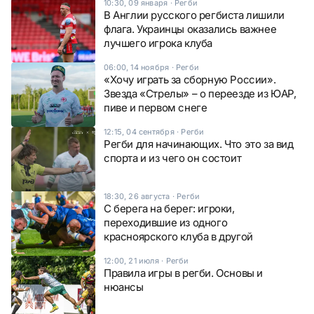
10:30, 09 января
·
Регби
В Англии русского регбиста лишили
флага. Украинцы оказались важнее
лучшего игрока клуба
06:00, 14 ноября
·
Регби
«Хочу играть за сборную России».
Звезда «Стрелы» – о переезде из ЮАР,
пиве и первом снеге
12:15, 04 сентября
·
Регби
Регби для начинающих. Что это за вид
спорта и из чего он состоит
18:30, 26 августа
·
Регби
С берега на берег: игроки,
переходившие из одного
красноярского клуба в другой
12:00, 21 июля
·
Регби
Правила игры в регби. Основы и
нюансы