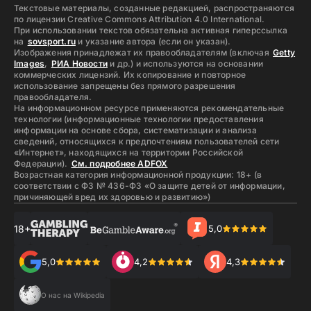
Текстовые материалы, созданные редакцией, распространяются
по лицензии Creative Commons Attribution 4.0 International.
При использовании текстов обязательна активная гиперссылка
на
sovsport.ru
и указание автора (если он указан).
Изображения принадлежат их правообладателям (включая
Getty
Images
,
РИА Новости
и др.) и используются на основании
коммерческих лицензий. Их копирование и повторное
использование запрещены без прямого разрешения
правообладателя.
На информационном ресурсе применяются рекомендательные
технологии (информационные технологии предоставления
информации на основе сбора, систематизации и анализа
сведений, относящихся к предпочтениям пользователей сети
«Интернет», находящихся на территории Российской
Федерации).
См. подробнее ADFOX
Возрастная категория информационной продукции: 18+ (в
соответствии с ФЗ № 436-ФЗ «О защите детей от информации,
причиняющей вред их здоровью и развитию»)
18+
5,0
5,0
4,2
4,3
О нас на Wikipedia