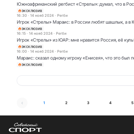
Южноафриканский регбист «Стрелы»: думал, что в Росс
ЭКСКЛЮЗИВ
16:30 · 14 нояб 2024
·
Регби
Игрок «Стрелы» Мараис: в России любят шашлык, а в 
ЭКСКЛЮЗИВ
16:15 · 14 нояб 2024
·
Регби
Игрок «Стрелы» из ЮАР: мне нравится Россия, её куль
ЭКСКЛЮЗИВ
16:00 · 14 нояб 2024
·
Регби
Мараис: сказал одному игроку «Енисея», что это был 
ЭКСКЛЮЗИВ
1
2
3
4
5