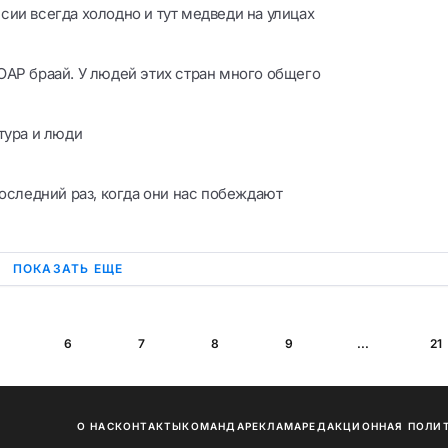
ии всегда холодно и тут медведи на улицах
ЮАР браай. У людей этих стран много общего
тура и люди
последний раз, когда они нас побеждают
ПОКАЗАТЬ ЕЩЕ
6
7
8
9
...
21
О НАС
КОНТАКТЫ
КОМАНДА
РЕКЛАМА
РЕДАКЦИОННАЯ ПОЛИ