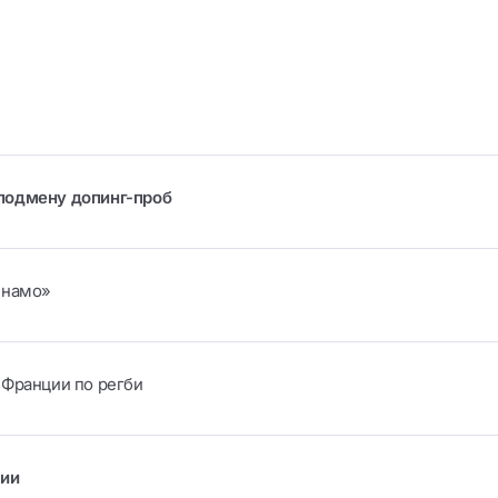
подмену допинг-проб
инамо»
 Франции по регби
рии