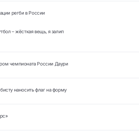
ации регби в России
бол – жёсткая вещь, я залип
иром чемпионата России Даури
бисту наносить флаг на форму
арс»