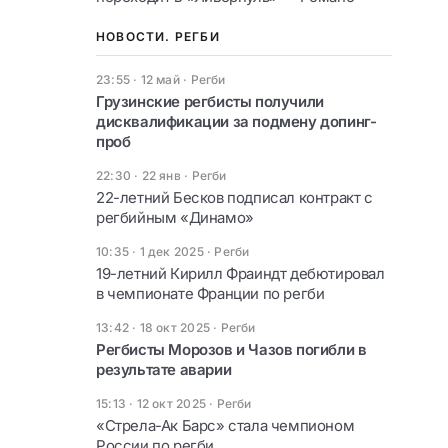
НОВОСТИ. РЕГБИ
23:55 · 12 май
·
Регби
Грузинские регбисты получили
дисквалификации за подмену допинг-
проб
22:30 · 22 янв
·
Регби
22-летний Бесков подписал контракт с
регбийным «Динамо»
10:35 · 1 дек 2025
·
Регби
19-летний Кирилл Фраиндт дебютировал
в чемпионате Франции по регби
13:42 · 18 окт 2025
·
Регби
Регбисты Морозов и Чазов погибли в
результате аварии
15:13 · 12 окт 2025
·
Регби
«Стрела-Ак Барс» стала чемпионом
России по регби