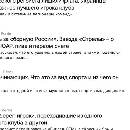
сского регбиста лишили флага. Украинцы
ажнее лучшего игрока клуба
пали и остальные легионеры команды.
·
Регби
ь за сборную России». Звезда «Стрелы» – о
 ЮАР, пиве и первом снеге
ассказал, что его удивило в нашей стране, а также поделился
ового сезона.
я
·
Регби
чинающих. Что это за вид спорта и из чего он
 нюансах одной из самых мужественных спортивных дисциплин.
·
Регби
 берег: игроки, переходившие из одного
го клуба в другой
 регбист перебирался из «Енисея-СТМ» в «Красный Яр» и