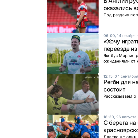
В Англии ру
оказались в
Под раздачу по
06:00, 14 ноября
«Хочу играт
переезде из
Якобус Мараис р
ожиданиями от н
12:15, 04 сентябр
Регби для на
состоит
Рассказываем о
18:30, 26 августа
С берега на
красноярско
Далеко не один