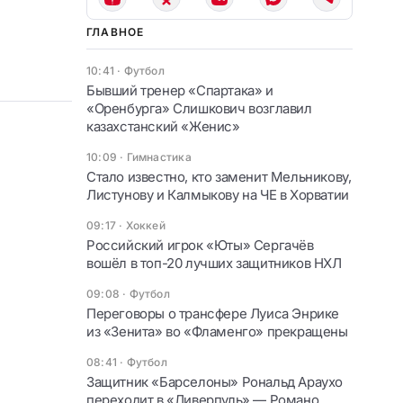
ГЛАВНОЕ
10:41
·
Футбол
Бывший тренер «Спартака» и
«Оренбурга» Слишкович возглавил
казахстанский «Женис»
10:09
·
Гимнастика
Стало известно, кто заменит Мельникову,
Листунову и Калмыкову на ЧЕ в Хорватии
09:17
·
Хоккей
Российский игрок «Юты» Сергачёв
вошёл в топ-20 лучших защитников НХЛ
09:08
·
Футбол
Переговоры о трансфере Луиса Энрике
из «Зенита» во «Фламенго» прекращены
08:41
·
Футбол
Защитник «Барселоны» Рональд Араухо
переходит в «Ливерпуль» — Романо