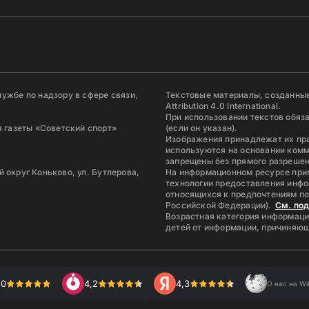
ужбе по надзору в сфере связи,
Текстовые материалы, созданные
Attribution 4.0 International.
При использовании текстов обяз
 газеты «Советский спорт»
(если он указан).
Изображения принадлежат их пр
используются на основании комм
запрещены без прямого разрешен
й округ Коньково, ул. Бутлерова,
На информационном ресурсе при
технологии предоставления инфо
относящихся к предпочтениям по
Российской Федерации).
См. по
Возрастная категория информаци
детей от информации, причиняющ
,0
4,2
4,3
О нас на Wi