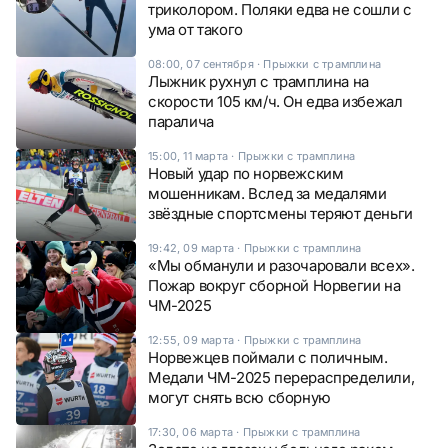
триколором. Поляки едва не сошли с
ума от такого
08:00, 07 сентября
·
Прыжки с трамплина
Лыжник рухнул с трамплина на
скорости 105 км/ч. Он едва избежал
паралича
15:00, 11 марта
·
Прыжки с трамплина
Новый удар по норвежским
мошенникам. Вслед за медалями
звёздные спортсмены теряют деньги
19:42, 09 марта
·
Прыжки с трамплина
«Мы обманули и разочаровали всех».
Пожар вокруг сборной Норвегии на
ЧМ-2025
12:55, 09 марта
·
Прыжки с трамплина
Норвежцев поймали с поличным.
Медали ЧМ-2025 перераспределили,
могут снять всю сборную
17:30, 06 марта
·
Прыжки с трамплина