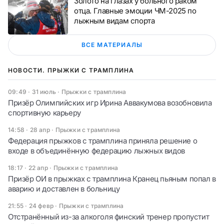
Золото на глазах у больного раком
отца. Главные эмоции ЧМ-2025 по
лыжным видам спорта
ВСЕ МАТЕРИАЛЫ
НОВОСТИ. ПРЫЖКИ С ТРАМПЛИНА
09:49 · 31 июль
·
Прыжки с трамплина
Призёр Олимпийских игр Ирина Аввакумова возобновила
спортивную карьеру
14:58 · 28 апр
·
Прыжки с трамплина
Федерация прыжков с трамплина приняла решение о
входе в объединённую федерацию лыжных видов
18:17 · 22 апр
·
Прыжки с трамплина
Призёр ОИ в прыжках с трамплина Кранец пьяным попал в
аварию и доставлен в больницу
21:55 · 24 февр
·
Прыжки с трамплина
Отстранённый из-за алкоголя финский тренер пропустит