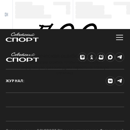
Техническая ошибка на сайте
Произошла ошибка. Чтобы найти нужную
информацию, рекомендуем перейти на главную
страницу.
ЖУРНАЛ: