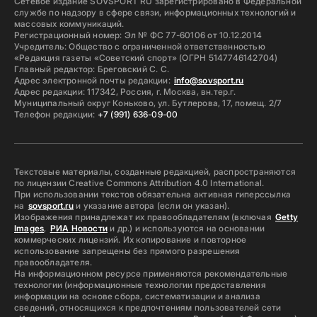
Сетевое издание SOVSPORT RU зарегистрировано в Федеральной
службе по надзору в сфере связи, информационных технологий и
массовых коммуникаций.
Регистрационный номер: Эл № ФС 77-60106 от 10.12.2014
Учредитель: Общество с ограниченной ответственностью
«Редакция газеты «Советский спорт» (ОГРН 5147746142704)
Главный редактор: Бреговский С. С.
Адрес электронной почты редакции:
info@sovsport.ru
Адрес редакции: 117342, Россия, г. Москва, вн.тер.г.
Муниципальный округ Коньково, ул. Бутлерова, 17, помещ. 2/7
Телефон редакции:
+7 (991) 636-09-00
Текстовые материалы, созданные редакцией, распространяются
по лицензии Creative Commons Attribution 4.0 International.
При использовании текстов обязательна активная гиперссылка
на
sovsport.ru
и указание автора (если он указан).
Изображения принадлежат их правообладателям (включая
Getty
Images
,
РИА Новости
и др.) и используются на основании
коммерческих лицензий. Их копирование и повторное
использование запрещены без прямого разрешения
правообладателя.
На информационном ресурсе применяются рекомендательные
технологии (информационные технологии предоставления
информации на основе сбора, систематизации и анализа
сведений, относящихся к предпочтениям пользователей сети