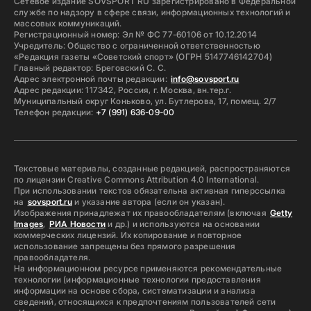
Сетевое издание SOVSPORT RU зарегистрировано в Федеральной
службе по надзору в сфере связи, информационных технологий и
массовых коммуникаций.
Регистрационный номер: Эл № ФС 77-60106 от 10.12.2014
Учредитель: Общество с ограниченной ответственностью
«Редакция газеты «Советский спорт» (ОГРН 5147746142704)
Главный редактор: Бреговский С. С.
Адрес электронной почты редакции:
info@sovsport.ru
Адрес редакции: 117342, Россия, г. Москва, вн.тер.г.
Муниципальный округ Коньково, ул. Бутлерова, 17, помещ. 2/7
Телефон редакции:
+7 (991) 636-09-00
Текстовые материалы, созданные редакцией, распространяются
по лицензии Creative Commons Attribution 4.0 International.
При использовании текстов обязательна активная гиперссылка
на
sovsport.ru
и указание автора (если он указан).
Изображения принадлежат их правообладателям (включая
Getty
Images
,
РИА Новости
и др.) и используются на основании
коммерческих лицензий. Их копирование и повторное
использование запрещены без прямого разрешения
правообладателя.
На информационном ресурсе применяются рекомендательные
технологии (информационные технологии предоставления
информации на основе сбора, систематизации и анализа
сведений, относящихся к предпочтениям пользователей сети