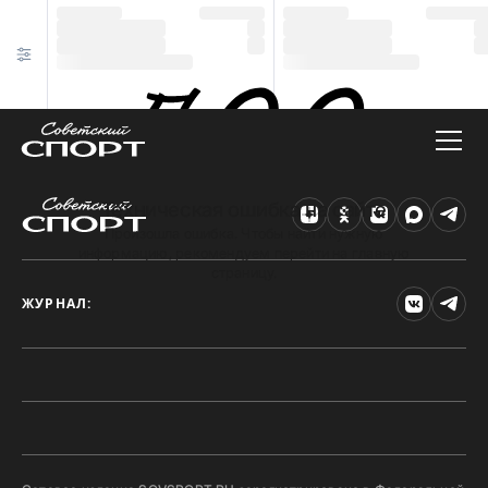
Техническая ошибка на сайте
Произошла ошибка. Чтобы найти нужную
информацию, рекомендуем перейти на главную
страницу.
ЖУРНАЛ: