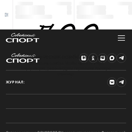
Техническая ошибка на сайте
Произошла ошибка. Чтобы найти нужную
информацию, рекомендуем перейти на главную
страницу.
ЖУРНАЛ: