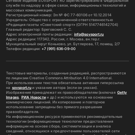
Сетевое издание SOVSPORT RU зарегистрировано в Федеральной
службе по надзору в сфере связи, информационных технологий и
массовых коммуникаций.
Регистрационный номер: Эл № ФС 77-60106 от 10.12.2014
Учредитель: Общество с ограниченной ответственностью
«Редакция газеты «Советский спорт» (ОГРН 5147746142704)
Главный редактор: Бреговский С. С.
Адрес электронной почты редакции:
info@sovsport.ru
Адрес редакции: 117342, Россия, г. Москва, вн.тер.г.
Муниципальный округ Коньково, ул. Бутлерова, 17, помещ. 2/7
Телефон редакции:
+7 (991) 636-09-00
Текстовые материалы, созданные редакцией, распространяются
по лицензии Creative Commons Attribution 4.0 International.
При использовании текстов обязательна активная гиперссылка
на
sovsport.ru
и указание автора (если он указан).
Изображения принадлежат их правообладателям (включая
Getty
Images
,
РИА Новости
и др.) и используются на основании
коммерческих лицензий. Их копирование и повторное
использование запрещены без прямого разрешения
правообладателя.
На информационном ресурсе применяются рекомендательные
технологии (информационные технологии предоставления
информации на основе сбора, систематизации и анализа
сведений, относящихся к предпочтениям пользователей сети