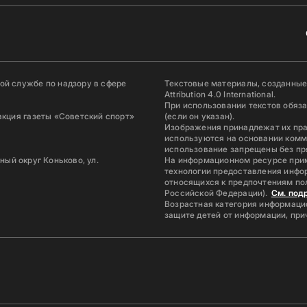
й службе по надзору в сфере
Текстовые материалы, созданные
Attribution 4.0 International.
При использовании текстов обяз
акция газеты «Советский спорт»
(если он указан).
Изображения принадлежат их пр
используются на основании комм
использование запрещены без пр
ьный округ Коньково, ул.
На информационном ресурсе при
технологии предоставления инфор
относящихся к предпочтениям по
Российской Федерации).
См. под
Возрастная категория информацио
защите детей от информации, пр