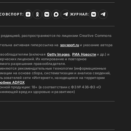
СОВСПОРТ:
ЖУРНАЛ:
 редакцией, распространяются по лицензии Creative Commons
ательна активная гиперссылка на
sovsport.ru
и указание автора
авообладателям (включая
Getty Images
,
РИА Новости
и др.) и
ерческих лицензий. Их копирование и повторное
ямого разрешения правообладателя.
меняются рекомендательные технологии (информационные
мации на основе сбора, систематизации и анализа сведений,
льзователей сети «Интернет», находящихся на территории
робнее ADFOX
нной продукции: 18+ (в соответствии с ФЗ № 436-ФЗ «О
ичиняющей вред их здоровью и развитию»)