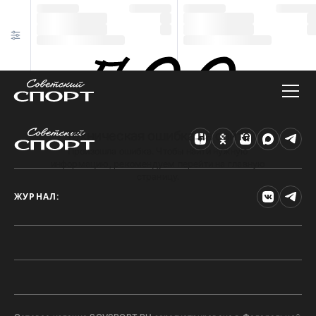
Техническая ошибка на сайте
Произошла ошибка. Чтобы найти нужную
информацию, рекомендуем перейти на главную
страницу.
ЖУРНАЛ: