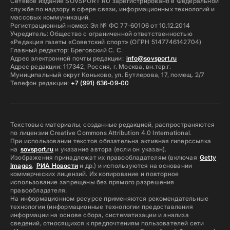
Сетевое издание SOVSPORT RU зарегистрировано в Федеральной
службе по надзору в сфере связи, информационных технологий и
массовых коммуникаций.
Регистрационный номер: Эл № ФС 77-60106 от 10.12.2014
Учредитель: Общество с ограниченной ответственностью
«Редакция газеты «Советский спорт» (ОГРН 5147746142704)
Главный редактор: Бреговский С. С.
Адрес электронной почты редакции:
info@sovsport.ru
Адрес редакции: 117342, Россия, г. Москва, вн.тер.г.
Муниципальный округ Коньково, ул. Бутлерова, 17, помещ. 2/7
Телефон редакции:
+7 (991) 636-09-00
Текстовые материалы, созданные редакцией, распространяются
по лицензии Creative Commons Attribution 4.0 International.
При использовании текстов обязательна активная гиперссылка
на
sovsport.ru
и указание автора (если он указан).
Изображения принадлежат их правообладателям (включая
Getty
Images
,
РИА Новости
и др.) и используются на основании
коммерческих лицензий. Их копирование и повторное
использование запрещены без прямого разрешения
правообладателя.
На информационном ресурсе применяются рекомендательные
технологии (информационные технологии предоставления
информации на основе сбора, систематизации и анализа
сведений, относящихся к предпочтениям пользователей сети