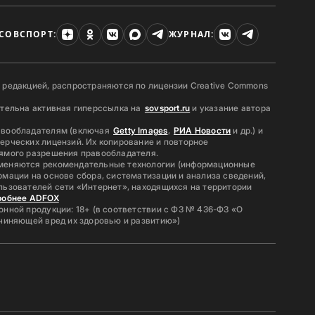
СОВСПОРТ:
ЖУРНАЛ:
 редакцией, распространяются по лицензии Creative Commons
ательна активная гиперссылка на
sovsport.ru
и указание автора
авообладателям (включая
Getty Images
,
РИА Новости
и др.) и
ерческих лицензий. Их копирование и повторное
ямого разрешения правообладателя.
меняются рекомендательные технологии (информационные
мации на основе сбора, систематизации и анализа сведений,
льзователей сети «Интернет», находящихся на территории
робнее ADFOX
нной продукции: 18+ (в соответствии с ФЗ № 436-ФЗ «О
ичиняющей вред их здоровью и развитию»)