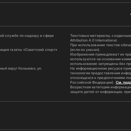
й службе по надзору в сфере
Текстовые материалы, созданные
Attribution 4.0 International.
При использовании текстов обяз
акция газеты «Советский спорт»
(если он указан).
Изображения принадлежат их пр
используются на основании комм
использование запрещены без пр
ьный округ Коньково, ул.
На информационном ресурсе при
технологии предоставления инфор
относящихся к предпочтениям по
Российской Федерации).
См. под
Возрастная категория информацио
защите детей от информации, пр