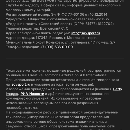
Сетевое издание SOVSPORT RU зарегистрировано в Федеральной
службе по надзору в сфере связи, информационных технологий и
массовых коммуникаций.
Регистрационный номер: Эл № ФС 77-60106 от 10.12.2014
Учредитель: Общество с ограниченной ответственностью
«Редакция газеты «Советский спорт» (ОГРН 5147746142704)
Главный редактор: Бреговский С. С.
Адрес электронной почты редакции:
info@sovsport.ru
Адрес редакции: 117342, Россия, г. Москва, вн.тер.г.
Муниципальный округ Коньково, ул. Бутлерова, 17, помещ. 2/7
Телефон редакции:
+7 (991) 636-09-00
Текстовые материалы, созданные редакцией, распространяются
по лицензии Creative Commons Attribution 4.0 International.
При использовании текстов обязательна активная гиперссылка
на
sovsport.ru
и указание автора (если он указан).
Изображения принадлежат их правообладателям (включая
Getty
Images
,
РИА Новости
и др.) и используются на основании
коммерческих лицензий. Их копирование и повторное
использование запрещены без прямого разрешения
правообладателя.
На информационном ресурсе применяются рекомендательные
технологии (информационные технологии предоставления
информации на основе сбора, систематизации и анализа
сведений, относящихся к предпочтениям пользователей сети