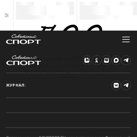
Техническая ошибка на сайте
Произошла ошибка. Чтобы найти нужную
информацию, рекомендуем перейти на главную
страницу.
ЖУРНАЛ: