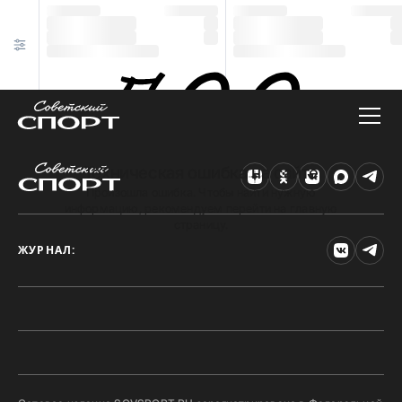
Техническая ошибка на сайте
Произошла ошибка. Чтобы найти нужную
информацию, рекомендуем перейти на главную
страницу.
ЖУРНАЛ: