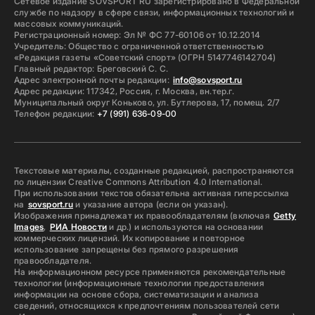
Сетевое издание SOVSPORT RU зарегистрировано в Федеральной
службе по надзору в сфере связи, информационных технологий и
массовых коммуникаций.
Регистрационный номер: Эл № ФС 77-60106 от 10.12.2014
Учредитель: Общество с ограниченной ответственностью
«Редакция газеты «Советский спорт» (ОГРН 5147746142704)
Главный редактор: Бреговский С. С.
Адрес электронной почты редакции:
info@sovsport.ru
Адрес редакции: 117342, Россия, г. Москва, вн.тер.г.
Муниципальный округ Коньково, ул. Бутлерова, 17, помещ. 2/7
Телефон редакции:
+7 (991) 636-09-00
Текстовые материалы, созданные редакцией, распространяются
по лицензии Creative Commons Attribution 4.0 International.
При использовании текстов обязательна активная гиперссылка
на
sovsport.ru
и указание автора (если он указан).
Изображения принадлежат их правообладателям (включая
Getty
Images
,
РИА Новости
и др.) и используются на основании
коммерческих лицензий. Их копирование и повторное
использование запрещены без прямого разрешения
правообладателя.
На информационном ресурсе применяются рекомендательные
технологии (информационные технологии предоставления
информации на основе сбора, систематизации и анализа
сведений, относящихся к предпочтениям пользователей сети