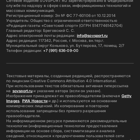
Сетевое издание SOVSPORT RU зарегистрировано в Федеральной
службе по надзору в сфере связи, информационных технологий и
массовых коммуникаций.
Регистрационный номер: Эл № ФС 77-60106 от 10.12.2014
Учредитель: Общество с ограниченной ответственностью
«Редакция газеты «Советский спорт» (ОГРН 5147746142704)
Главный редактор: Бреговский С. С.
Адрес электронной почты редакции:
info@sovsport.ru
Адрес редакции: 117342, Россия, г. Москва, вн.тер.г.
Муниципальный округ Коньково, ул. Бутлерова, 17, помещ. 2/7
Телефон редакции:
+7 (991) 636-09-00
Текстовые материалы, созданные редакцией, распространяются
по лицензии Creative Commons Attribution 4.0 International.
При использовании текстов обязательна активная гиперссылка
на
sovsport.ru
и указание автора (если он указан).
Изображения принадлежат их правообладателям (включая
Getty
Images
,
РИА Новости
и др.) и используются на основании
коммерческих лицензий. Их копирование и повторное
использование запрещены без прямого разрешения
правообладателя.
На информационном ресурсе применяются рекомендательные
технологии (информационные технологии предоставления
информации на основе сбора, систематизации и анализа
сведений, относящихся к предпочтениям пользователей сети