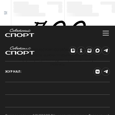
Техническая ошибка на сайте
Произошла ошибка. Чтобы найти нужную
информацию, рекомендуем перейти на главную
страницу.
ЖУРНАЛ: