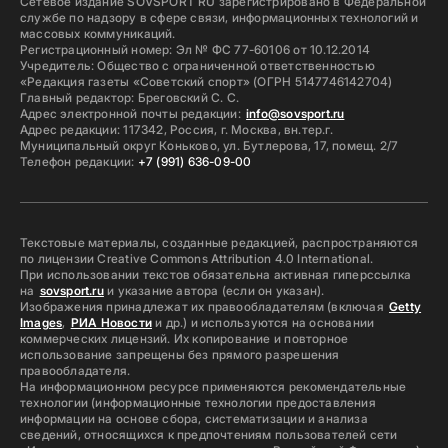
Сетевое издание SOVSPORT RU зарегистрировано в Федеральной
службе по надзору в сфере связи, информационных технологий и
массовых коммуникаций.
Регистрационный номер: Эл № ФС 77-60106 от 10.12.2014
Учредитель: Общество с ограниченной ответственностью
«Редакция газеты «Советский спорт» (ОГРН 5147746142704)
Главный редактор: Бреговский С. С.
Адрес электронной почты редакции:
info@sovsport.ru
Адрес редакции: 117342, Россия, г. Москва, вн.тер.г.
Муниципальный округ Коньково, ул. Бутлерова, 17, помещ. 2/7
Телефон редакции:
+7 (991) 636-09-00
Текстовые материалы, созданные редакцией, распространяются
по лицензии Creative Commons Attribution 4.0 International.
При использовании текстов обязательна активная гиперссылка
на
sovsport.ru
и указание автора (если он указан).
Изображения принадлежат их правообладателям (включая
Getty
Images
,
РИА Новости
и др.) и используются на основании
коммерческих лицензий. Их копирование и повторное
использование запрещены без прямого разрешения
правообладателя.
На информационном ресурсе применяются рекомендательные
технологии (информационные технологии предоставления
информации на основе сбора, систематизации и анализа
сведений, относящихся к предпочтениям пользователей сети