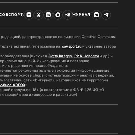
СОВСПОРТ:
ЖУРНАЛ:
 редакцией, распространяются по лицензии Creative Commons
ательна активная гиперссылка на
sovsport.ru
и указание автора
авообладателям (включая
Getty Images
,
РИА Новости
и др.) и
ерческих лицензий. Их копирование и повторное
ямого разрешения правообладателя.
меняются рекомендательные технологии (информационные
мации на основе сбора, систематизации и анализа сведений,
льзователей сети «Интернет», находящихся на территории
робнее ADFOX
нной продукции: 18+ (в соответствии с ФЗ № 436-ФЗ «О
ичиняющей вред их здоровью и развитию»)