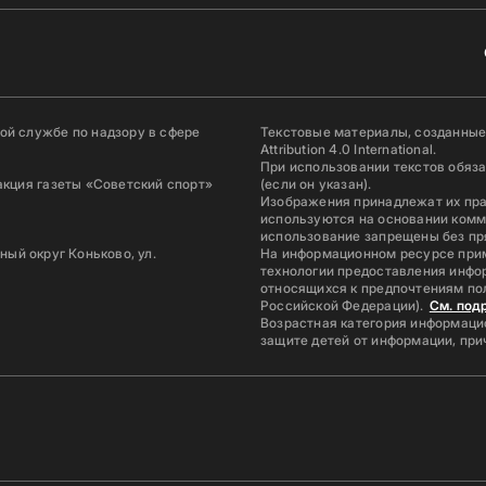
й службе по надзору в сфере
Текстовые материалы, созданные
Attribution 4.0 International.
При использовании текстов обяз
акция газеты «Советский спорт»
(если он указан).
Изображения принадлежат их пр
используются на основании комм
использование запрещены без пр
ьный округ Коньково, ул.
На информационном ресурсе при
технологии предоставления инфор
относящихся к предпочтениям по
Российской Федерации).
См. под
Возрастная категория информацио
защите детей от информации, пр