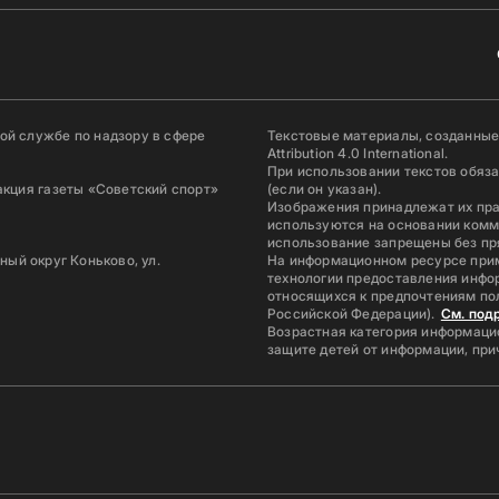
й службе по надзору в сфере
Текстовые материалы, созданные
Attribution 4.0 International.
При использовании текстов обяз
акция газеты «Советский спорт»
(если он указан).
Изображения принадлежат их пр
используются на основании комм
использование запрещены без пр
ьный округ Коньково, ул.
На информационном ресурсе при
технологии предоставления инфор
относящихся к предпочтениям по
Российской Федерации).
См. под
Возрастная категория информацио
защите детей от информации, пр