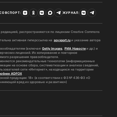
СОВСПОРТ:
ЖУРНАЛ:
 редакцией, распространяются по лицензии Creative Commons
ательна активная гиперссылка на
sovsport.ru
и указание автора
авообладателям (включая
Getty Images
,
РИА Новости
и др.) и
ерческих лицензий. Их копирование и повторное
ямого разрешения правообладателя.
меняются рекомендательные технологии (информационные
мации на основе сбора, систематизации и анализа сведений,
льзователей сети «Интернет», находящихся на территории
робнее ADFOX
нной продукции: 18+ (в соответствии с ФЗ № 436-ФЗ «О
ичиняющей вред их здоровью и развитию»)