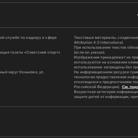
й службе по надзору в сфере
Текстовые материалы, созданные
Attribution 4.0 International.
При использовании текстов обяз
акция газеты «Советский спорт»
(если он указан).
Изображения принадлежат их пр
используются на основании комм
использование запрещены без пр
ьный округ Коньково, ул.
На информационном ресурсе при
технологии предоставления инфор
относящихся к предпочтениям по
Российской Федерации).
См. под
Возрастная категория информацио
защите детей от информации, пр