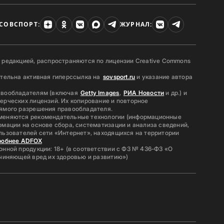
СОВСПОРТ:
ЖУРНАЛ:
 редакцией, распространяются по лицензии Creative Commons
ательна активная гиперссылка на
sovsport.ru
и указание автора
авообладателям (включая
Getty Images
,
РИА Новости
и др.) и
ерческих лицензий. Их копирование и повторное
ямого разрешения правообладателя.
меняются рекомендательные технологии (информационные
мации на основе сбора, систематизации и анализа сведений,
льзователей сети «Интернет», находящихся на территории
робнее ADFOX
нной продукции: 18+ (в соответствии с ФЗ № 436-ФЗ «О
ичиняющей вред их здоровью и развитию»)