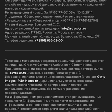
Сетевое издание SOVSPORT RU зарегистрировано в Федеральной
службе по надзору в сфере связи, информационных технологий и
массовых коммуникаций.
Регистрационный номер: Эл № ФС 77-60106 от 10.12.2014
Учредитель: Общество с ограниченной ответственностью
«Редакция газеты «Советский спорт» (ОГРН 5147746142704)
Главный редактор: Бреговский С. С.
Адрес электронной почты редакции:
info@sovsport.ru
Адрес редакции: 117342, Россия, г. Москва, вн.тер.г.
Муниципальный округ Коньково, ул. Бутлерова, 17, помещ. 2/7
Телефон редакции:
+7 (991) 636-09-00
Текстовые материалы, созданные редакцией, распространяются
по лицензии Creative Commons Attribution 4.0 International.
При использовании текстов обязательна активная гиперссылка
на
sovsport.ru
и указание автора (если он указан).
Изображения принадлежат их правообладателям (включая
Getty
Images
,
РИА Новости
и др.) и используются на основании
коммерческих лицензий. Их копирование и повторное
использование запрещены без прямого разрешения
правообладателя.
На информационном ресурсе применяются рекомендательные
технологии (информационные технологии предоставления
информации на основе сбора, систематизации и анализа
сведений, относящихся к предпочтениям пользователей сети