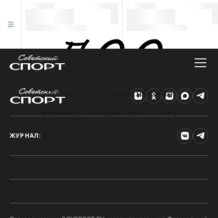
Техническая ошибка на сайте
Произошла ошибка. Чтобы найти нужную
информацию, рекомендуем перейти на главную
страницу.
ЖУРНАЛ: