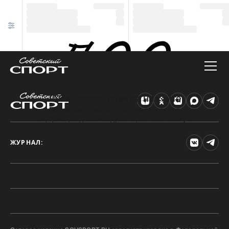
Техническая ошибка на сайте
Произошла ошибка. Чтобы найти нужную
информацию, рекомендуем перейти на главную
страницу.
ЖУРНАЛ: