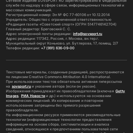
Сетевое издание SOVSPORT RU зарегистрировано в Федеральной
службе по надзору в сфере связи, информационных технологий и
массовых коммуникаций.
Регистрационный номер: Эл № ФС 77-60106 от 10.12.2014
Учредитель: Общество с ограниченной ответственностью
«Редакция газеты «Советский спорт» (ОГРН 5147746142704)
Главный редактор: Бреговский С. С.
Адрес электронной почты редакции:
info@sovsport.ru
Адрес редакции: 117342, Россия, г. Москва, вн.тер.г.
Муниципальный округ Коньково, ул. Бутлерова, 17, помещ. 2/7
Телефон редакции:
+7 (991) 636-09-00
Текстовые материалы, созданные редакцией, распространяются
по лицензии Creative Commons Attribution 4.0 International.
При использовании текстов обязательна активная гиперссылка
на
sovsport.ru
и указание автора (если он указан).
Изображения принадлежат их правообладателям (включая
Getty
Images
,
РИА Новости
и др.) и используются на основании
коммерческих лицензий. Их копирование и повторное
использование запрещены без прямого разрешения
правообладателя.
На информационном ресурсе применяются рекомендательные
технологии (информационные технологии предоставления
информации на основе сбора, систематизации и анализа
сведений, относящихся к предпочтениям пользователей сети