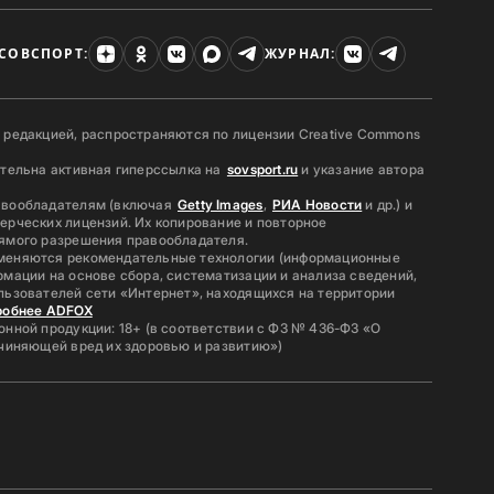
СОВСПОРТ:
ЖУРНАЛ:
 редакцией, распространяются по лицензии Creative Commons
ательна активная гиперссылка на
sovsport.ru
и указание автора
авообладателям (включая
Getty Images
,
РИА Новости
и др.) и
ерческих лицензий. Их копирование и повторное
ямого разрешения правообладателя.
меняются рекомендательные технологии (информационные
мации на основе сбора, систематизации и анализа сведений,
льзователей сети «Интернет», находящихся на территории
робнее ADFOX
нной продукции: 18+ (в соответствии с ФЗ № 436-ФЗ «О
ичиняющей вред их здоровью и развитию»)