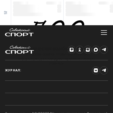
Техническая ошибка на сайте
Произошла ошибка. Чтобы найти нужную
информацию, рекомендуем перейти на главную
страницу.
ЖУРНАЛ: