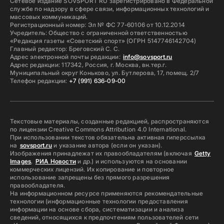
Сетевое издание SOVSPORT RU зарегистрировано в Федеральной
службе по надзору в сфере связи, информационных технологий и
массовых коммуникаций.
Регистрационный номер: Эл № ФС 77-60106 от 10.12.2014
Учредитель: Общество с ограниченной ответственностью
«Редакция газеты «Советский спорт» (ОГРН 5147746142704)
Главный редактор: Бреговский С. С.
Адрес электронной почты редакции:
info@sovsport.ru
Адрес редакции: 117342, Россия, г. Москва, вн.тер.г.
Муниципальный округ Коньково, ул. Бутлерова, 17, помещ. 2/7
Телефон редакции:
+7 (991) 636-09-00
Текстовые материалы, созданные редакцией, распространяются
по лицензии Creative Commons Attribution 4.0 International.
При использовании текстов обязательна активная гиперссылка
на
sovsport.ru
и указание автора (если он указан).
Изображения принадлежат их правообладателям (включая
Getty
Images
,
РИА Новости
и др.) и используются на основании
коммерческих лицензий. Их копирование и повторное
использование запрещены без прямого разрешения
правообладателя.
На информационном ресурсе применяются рекомендательные
технологии (информационные технологии предоставления
информации на основе сбора, систематизации и анализа
сведений, относящихся к предпочтениям пользователей сети