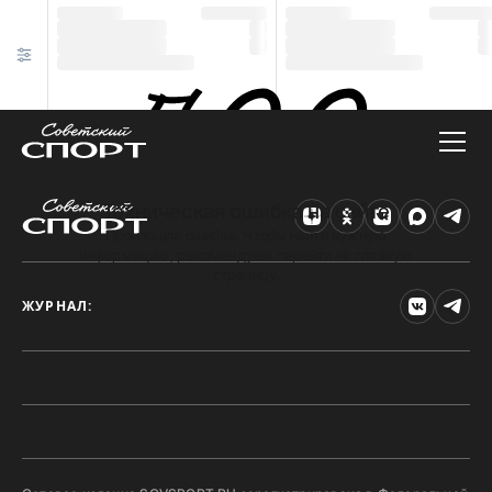
Техническая ошибка на сайте
Произошла ошибка. Чтобы найти нужную
информацию, рекомендуем перейти на главную
страницу.
ЖУРНАЛ: