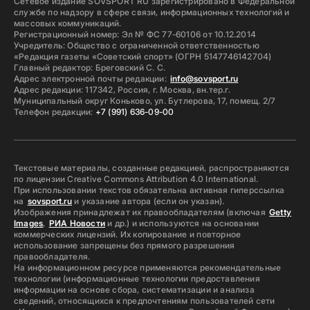
Сетевое издание SOVSPORT RU зарегистрировано в Федеральной
службе по надзору в сфере связи, информационных технологий и
массовых коммуникаций.
Регистрационный номер: Эл № ФС 77-60106 от 10.12.2014
Учредитель: Общество с ограниченной ответственностью
«Редакция газеты «Советский спорт» (ОГРН 5147746142704)
Главный редактор: Бреговский С. С.
Адрес электронной почты редакции:
info@sovsport.ru
Адрес редакции: 117342, Россия, г. Москва, вн.тер.г.
Муниципальный округ Коньково, ул. Бутлерова, 17, помещ. 2/7
Телефон редакции:
+7 (991) 636-09-00
Текстовые материалы, созданные редакцией, распространяются
по лицензии Creative Commons Attribution 4.0 International.
При использовании текстов обязательна активная гиперссылка
на
sovsport.ru
и указание автора (если он указан).
Изображения принадлежат их правообладателям (включая
Getty
Images
,
РИА Новости
и др.) и используются на основании
коммерческих лицензий. Их копирование и повторное
использование запрещены без прямого разрешения
правообладателя.
На информационном ресурсе применяются рекомендательные
технологии (информационные технологии предоставления
информации на основе сбора, систематизации и анализа
сведений, относящихся к предпочтениям пользователей сети