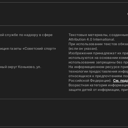
й службе по надзору в сфере
Текстовые материалы, созданные
Attribution 4.0 International.
При использовании текстов обяз
акция газеты «Советский спорт»
(если он указан).
Изображения принадлежат их пр
используются на основании комм
использование запрещены без пр
ьный округ Коньково, ул.
На информационном ресурсе при
технологии предоставления инфор
относящихся к предпочтениям по
Российской Федерации).
См. под
Возрастная категория информацио
защите детей от информации, пр