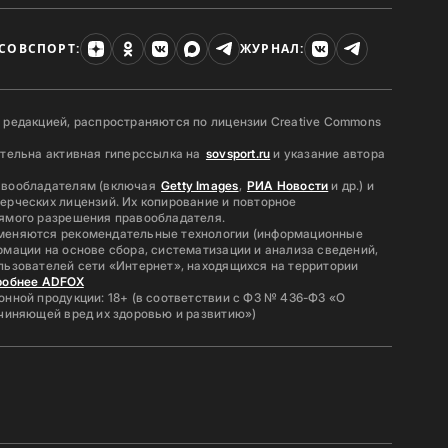
СОВСПОРТ:
ЖУРНАЛ:
 редакцией, распространяются по лицензии Creative Commons
ательна активная гиперссылка на
sovsport.ru
и указание автора
авообладателям (включая
Getty Images
,
РИА Новости
и др.) и
ерческих лицензий. Их копирование и повторное
ямого разрешения правообладателя.
меняются рекомендательные технологии (информационные
мации на основе сбора, систематизации и анализа сведений,
льзователей сети «Интернет», находящихся на территории
робнее ADFOX
нной продукции: 18+ (в соответствии с ФЗ № 436-ФЗ «О
ичиняющей вред их здоровью и развитию»)