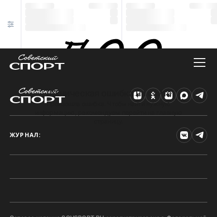
Техническая ошибка на сайте
Произошла ошибка. Чтобы найти нужную
информацию, рекомендуем перейти на главную
страницу.
ЖУРНАЛ: