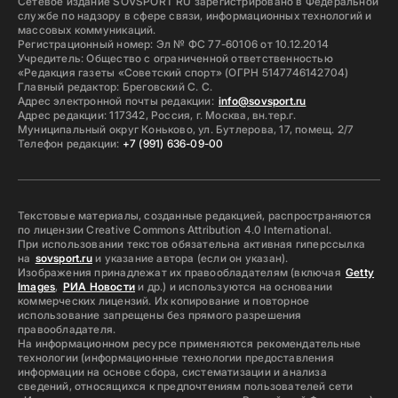
Сетевое издание SOVSPORT RU зарегистрировано в Федеральной
службе по надзору в сфере связи, информационных технологий и
массовых коммуникаций.
Регистрационный номер: Эл № ФС 77-60106 от 10.12.2014
Учредитель: Общество с ограниченной ответственностью
«Редакция газеты «Советский спорт» (ОГРН 5147746142704)
Главный редактор: Бреговский С. С.
Адрес электронной почты редакции:
info@sovsport.ru
Адрес редакции: 117342, Россия, г. Москва, вн.тер.г.
Муниципальный округ Коньково, ул. Бутлерова, 17, помещ. 2/7
Телефон редакции:
+7 (991) 636-09-00
Текстовые материалы, созданные редакцией, распространяются
по лицензии Creative Commons Attribution 4.0 International.
При использовании текстов обязательна активная гиперссылка
на
sovsport.ru
и указание автора (если он указан).
Изображения принадлежат их правообладателям (включая
Getty
Images
,
РИА Новости
и др.) и используются на основании
коммерческих лицензий. Их копирование и повторное
использование запрещены без прямого разрешения
правообладателя.
На информационном ресурсе применяются рекомендательные
технологии (информационные технологии предоставления
информации на основе сбора, систематизации и анализа
сведений, относящихся к предпочтениям пользователей сети