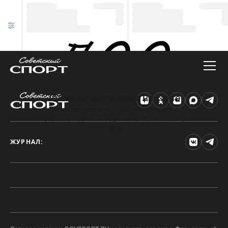
Техническая ошибка на сайте
Произошла ошибка. Чтобы найти нужную
информацию, рекомендуем перейти на главную
страницу.
ЖУРНАЛ: