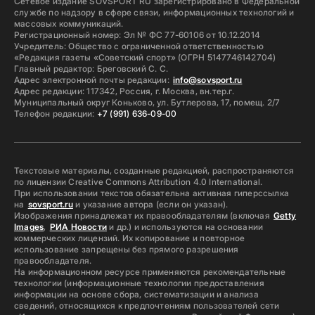
Сетевое издание SOVSPORT RU зарегистрировано в Федеральной
службе по надзору в сфере связи, информационных технологий и
массовых коммуникаций.
Регистрационный номер: Эл № ФС 77-60106 от 10.12.2014
Учредитель: Общество с ограниченной ответственностью
«Редакция газеты «Советский спорт» (ОГРН 5147746142704)
Главный редактор: Бреговский С. С.
Адрес электронной почты редакции:
info@sovsport.ru
Адрес редакции: 117342, Россия, г. Москва, вн.тер.г.
Муниципальный округ Коньково, ул. Бутлерова, 17, помещ. 2/7
Телефон редакции:
+7 (991) 636-09-00
Текстовые материалы, созданные редакцией, распространяются
по лицензии Creative Commons Attribution 4.0 International.
При использовании текстов обязательна активная гиперссылка
на
sovsport.ru
и указание автора (если он указан).
Изображения принадлежат их правообладателям (включая
Getty
Images
,
РИА Новости
и др.) и используются на основании
коммерческих лицензий. Их копирование и повторное
использование запрещены без прямого разрешения
правообладателя.
На информационном ресурсе применяются рекомендательные
технологии (информационные технологии предоставления
информации на основе сбора, систематизации и анализа
сведений, относящихся к предпочтениям пользователей сети