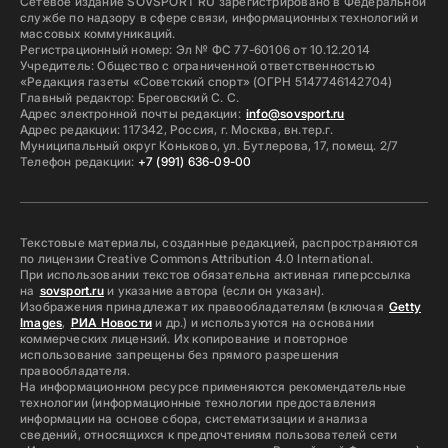
Сетевое издание SOVSPORT RU зарегистрировано в Федеральной
службе по надзору в сфере связи, информационных технологий и
массовых коммуникаций.
Регистрационный номер: Эл № ФС 77-60106 от 10.12.2014
Учредитель: Общество с ограниченной ответственностью
«Редакция газеты «Советский спорт» (ОГРН 5147746142704)
Главный редактор: Бреговский С. С.
Адрес электронной почты редакции:
info@sovsport.ru
Адрес редакции: 117342, Россия, г. Москва, вн.тер.г.
Муниципальный округ Коньково, ул. Бутлерова, 17, помещ. 2/7
Телефон редакции:
+7 (991) 636-09-00
Текстовые материалы, созданные редакцией, распространяются
по лицензии Creative Commons Attribution 4.0 International.
При использовании текстов обязательна активная гиперссылка
на
sovsport.ru
и указание автора (если он указан).
Изображения принадлежат их правообладателям (включая
Getty
Images
,
РИА Новости
и др.) и используются на основании
коммерческих лицензий. Их копирование и повторное
использование запрещены без прямого разрешения
правообладателя.
На информационном ресурсе применяются рекомендательные
технологии (информационные технологии предоставления
информации на основе сбора, систематизации и анализа
сведений, относящихся к предпочтениям пользователей сети