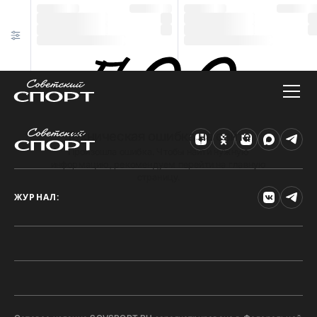
Техническая ошибка на сайте
Произошла ошибка. Чтобы найти нужную
информацию, рекомендуем перейти на главную
страницу.
ЖУРНАЛ: