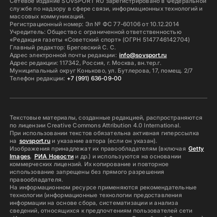
Сетевое издание SOVSPORT RU зарегистрировано в Федеральной
службе по надзору в сфере связи, информационных технологий и
массовых коммуникаций.
Регистрационный номер: Эл № ФС 77-60106 от 10.12.2014
Учредитель: Общество с ограниченной ответственностью
«Редакция газеты «Советский спорт» (ОГРН 5147746142704)
Главный редактор: Бреговский С. С.
Адрес электронной почты редакции:
info@sovsport.ru
Адрес редакции: 117342, Россия, г. Москва, вн.тер.г.
Муниципальный округ Коньково, ул. Бутлерова, 17, помещ. 2/7
Телефон редакции:
+7 (991) 636-09-00
Текстовые материалы, созданные редакцией, распространяются
по лицензии Creative Commons Attribution 4.0 International.
При использовании текстов обязательна активная гиперссылка
на
sovsport.ru
и указание автора (если он указан).
Изображения принадлежат их правообладателям (включая
Getty
Images
,
РИА Новости
и др.) и используются на основании
коммерческих лицензий. Их копирование и повторное
использование запрещены без прямого разрешения
правообладателя.
На информационном ресурсе применяются рекомендательные
технологии (информационные технологии предоставления
информации на основе сбора, систематизации и анализа
сведений, относящихся к предпочтениям пользователей сети