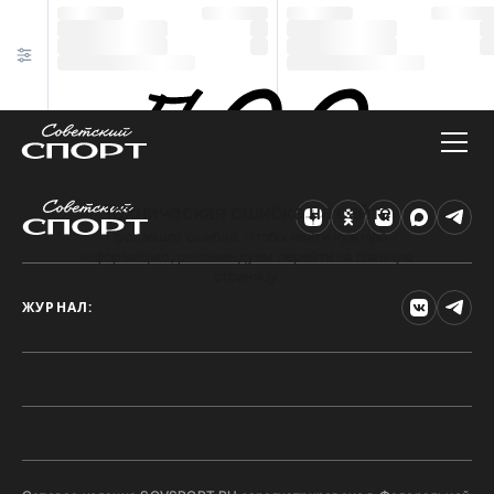
Техническая ошибка на сайте
Произошла ошибка. Чтобы найти нужную
информацию, рекомендуем перейти на главную
страницу.
ЖУРНАЛ: