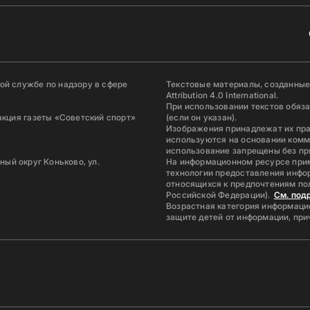
й службе по надзору в сфере
Текстовые материалы, созданные
Attribution 4.0 International.
При использовании текстов обяз
акция газеты «Советский спорт»
(если он указан).
Изображения принадлежат их пр
используются на основании комм
использование запрещены без пр
ьный округ Коньково, ул.
На информационном ресурсе при
технологии предоставления инфор
относящихся к предпочтениям по
Российской Федерации).
См. под
Возрастная категория информацио
защите детей от информации, пр