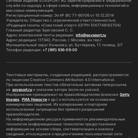
Сетевое издание SOVSPORT RU зарегистрировано в Федеральной
службе по надзору в сфере связи, информационных технологий и
массовых коммуникаций.
Регистрационный номер: Эл № ФС 77-60106 от 10.12.2014
Учредитель: Общество с ограниченной ответственностью
«Редакция газеты «Советский спорт» (ОГРН 5147746142704)
Главный редактор: Бреговский С. С.
Адрес электронной почты редакции:
info@sovsport.ru
Адрес редакции: 117342, Россия, г. Москва, вн.тер.г.
Муниципальный округ Коньково, ул. Бутлерова, 17, помещ. 2/7
Телефон редакции:
+7 (991) 636-09-00
Текстовые материалы, созданные редакцией, распространяются
по лицензии Creative Commons Attribution 4.0 International.
При использовании текстов обязательна активная гиперссылка
на
sovsport.ru
и указание автора (если он указан).
Изображения принадлежат их правообладателям (включая
Getty
Images
,
РИА Новости
и др.) и используются на основании
коммерческих лицензий. Их копирование и повторное
использование запрещены без прямого разрешения
правообладателя.
На информационном ресурсе применяются рекомендательные
технологии (информационные технологии предоставления
информации на основе сбора, систематизации и анализа
сведений, относящихся к предпочтениям пользователей сети