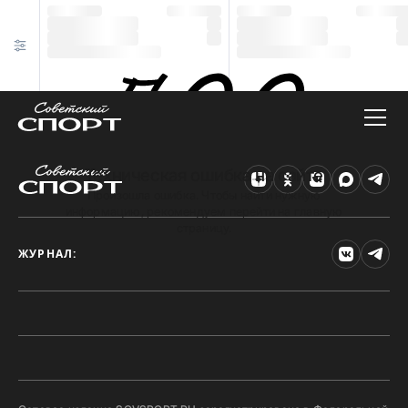
Техническая ошибка на сайте
Произошла ошибка. Чтобы найти нужную
информацию, рекомендуем перейти на главную
страницу.
ЖУРНАЛ: