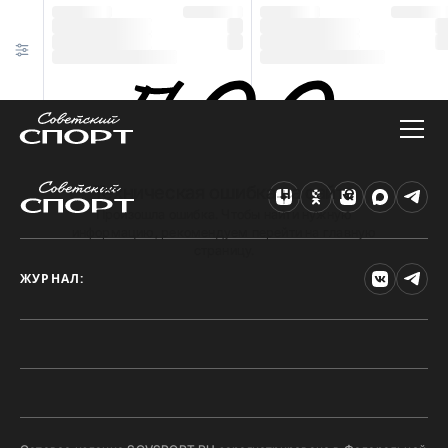
Техническая ошибка на сайте
Произошла ошибка. Чтобы найти нужную
информацию, рекомендуем перейти на главную
страницу.
ЖУРНАЛ: