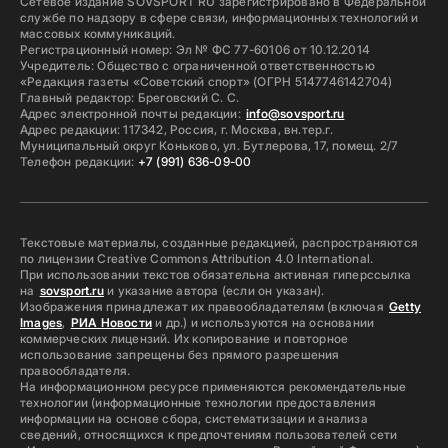
Сетевое издание SOVSPORT RU зарегистрировано в Федеральной
службе по надзору в сфере связи, информационных технологий и
массовых коммуникаций.
Регистрационный номер: Эл № ФС 77-60106 от 10.12.2014
Учредитель: Общество с ограниченной ответственностью
«Редакция газеты «Советский спорт» (ОГРН 5147746142704)
Главный редактор: Бреговский С. С.
Адрес электронной почты редакции:
info@sovsport.ru
Адрес редакции: 117342, Россия, г. Москва, вн.тер.г.
Муниципальный округ Коньково, ул. Бутлерова, 17, помещ. 2/7
Телефон редакции:
+7 (991) 636-09-00
Текстовые материалы, созданные редакцией, распространяются
по лицензии Creative Commons Attribution 4.0 International.
При использовании текстов обязательна активная гиперссылка
на
sovsport.ru
и указание автора (если он указан).
Изображения принадлежат их правообладателям (включая
Getty
Images
,
РИА Новости
и др.) и используются на основании
коммерческих лицензий. Их копирование и повторное
использование запрещены без прямого разрешения
правообладателя.
На информационном ресурсе применяются рекомендательные
технологии (информационные технологии предоставления
информации на основе сбора, систематизации и анализа
сведений, относящихся к предпочтениям пользователей сети