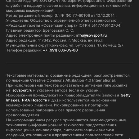
Сетевое издание SOVSPORT RU зарегистрировано в Федеральной
службе по надзору в сфере связи, информационных технологий и
массовых коммуникаций.
Регистрационный номер: Эл № ФС 77-60106 от 10.12.2014
Учредитель: Общество с ограниченной ответственностью
«Редакция газеты «Советский спорт» (ОГРН 5147746142704)
Главный редактор: Бреговский С. С.
Адрес электронной почты редакции:
info@sovsport.ru
Адрес редакции: 117342, Россия, г. Москва, вн.тер.г.
Муниципальный округ Коньково, ул. Бутлерова, 17, помещ. 2/7
Телефон редакции:
+7 (991) 636-09-00
Текстовые материалы, созданные редакцией, распространяются
по лицензии Creative Commons Attribution 4.0 International.
При использовании текстов обязательна активная гиперссылка
на
sovsport.ru
и указание автора (если он указан).
Изображения принадлежат их правообладателям (включая
Getty
Images
,
РИА Новости
и др.) и используются на основании
коммерческих лицензий. Их копирование и повторное
использование запрещены без прямого разрешения
правообладателя.
На информационном ресурсе применяются рекомендательные
технологии (информационные технологии предоставления
информации на основе сбора, систематизации и анализа
сведений, относящихся к предпочтениям пользователей сети