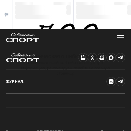
Техническая ошибка на сайте
Произошла ошибка. Чтобы найти нужную
информацию, рекомендуем перейти на главную
страницу.
ЖУРНАЛ: