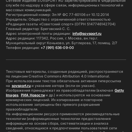
Сетевое издание SOVSPORT RU зарегистрировано в Федеральной
службе по надзору в сфере связи, информационных технологий и
массовых коммуникаций.
Регистрационный номер: Эл № ФС 77-60106 от 10.12.2014
Учредитель: Общество с ограниченной ответственностью
«Редакция газеты «Советский спорт» (ОГРН 5147746142704)
Главный редактор: Бреговский С. С.
Адрес электронной почты редакции:
info@sovsport.ru
Адрес редакции: 117342, Россия, г. Москва, вн.тер.г.
Муниципальный округ Коньково, ул. Бутлерова, 17, помещ. 2/7
Телефон редакции:
+7 (991) 636-09-00
Текстовые материалы, созданные редакцией, распространяются
по лицензии Creative Commons Attribution 4.0 International.
При использовании текстов обязательна активная гиперссылка
на
sovsport.ru
и указание автора (если он указан).
Изображения принадлежат их правообладателям (включая
Getty
Images
,
РИА Новости
и др.) и используются на основании
коммерческих лицензий. Их копирование и повторное
использование запрещены без прямого разрешения
правообладателя.
На информационном ресурсе применяются рекомендательные
технологии (информационные технологии предоставления
информации на основе сбора, систематизации и анализа
сведений, относящихся к предпочтениям пользователей сети