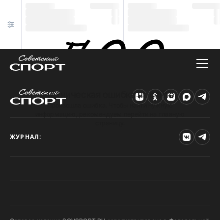
Техническая ошибка на сайте
Произошла ошибка. Чтобы найти нужную
информацию, рекомендуем перейти на главную
страницу.
ЖУРНАЛ: