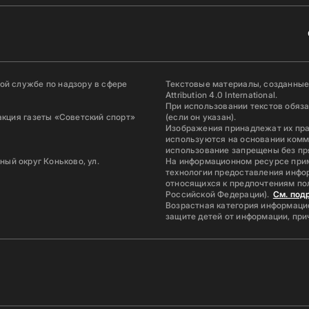
й службе по надзору в сфере
Текстовые материалы, созданные
Attribution 4.0 International.
При использовании текстов обяз
акция газеты «Советский спорт»
(если он указан).
Изображения принадлежат их пр
используются на основании комм
использование запрещены без пр
ьный округ Коньково, ул.
На информационном ресурсе при
технологии предоставления инфор
относящихся к предпочтениям по
Российской Федерации).
См. под
Возрастная категория информацио
защите детей от информации, пр