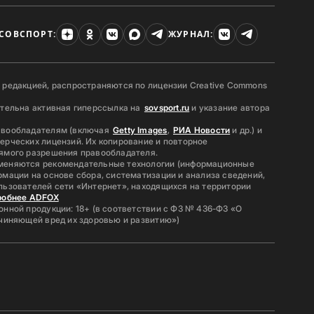
СОВСПОРТ:
ЖУРНАЛ:
 редакцией, распространяются по лицензии Creative Commons
ательна активная гиперссылка на
sovsport.ru
и указание автора
авообладателям (включая
Getty Images
,
РИА Новости
и др.) и
ерческих лицензий. Их копирование и повторное
ямого разрешения правообладателя.
меняются рекомендательные технологии (информационные
мации на основе сбора, систематизации и анализа сведений,
льзователей сети «Интернет», находящихся на территории
робнее ADFOX
нной продукции: 18+ (в соответствии с ФЗ № 436-ФЗ «О
ичиняющей вред их здоровью и развитию»)