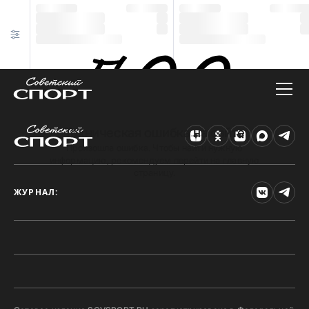
Техническая ошибка на сайте
Произошла ошибка. Чтобы найти нужную
информацию, рекомендуем перейти на главную
страницу.
ЖУРНАЛ: