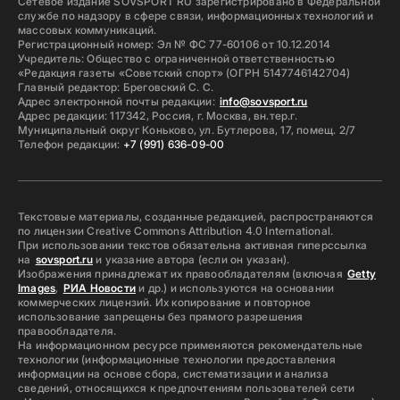
Сетевое издание SOVSPORT RU зарегистрировано в Федеральной
службе по надзору в сфере связи, информационных технологий и
массовых коммуникаций.
Регистрационный номер: Эл № ФС 77-60106 от 10.12.2014
Учредитель: Общество с ограниченной ответственностью
«Редакция газеты «Советский спорт» (ОГРН 5147746142704)
Главный редактор: Бреговский С. С.
Адрес электронной почты редакции:
info@sovsport.ru
Адрес редакции: 117342, Россия, г. Москва, вн.тер.г.
Муниципальный округ Коньково, ул. Бутлерова, 17, помещ. 2/7
Телефон редакции:
+7 (991) 636-09-00
Текстовые материалы, созданные редакцией, распространяются
по лицензии Creative Commons Attribution 4.0 International.
При использовании текстов обязательна активная гиперссылка
на
sovsport.ru
и указание автора (если он указан).
Изображения принадлежат их правообладателям (включая
Getty
Images
,
РИА Новости
и др.) и используются на основании
коммерческих лицензий. Их копирование и повторное
использование запрещены без прямого разрешения
правообладателя.
На информационном ресурсе применяются рекомендательные
технологии (информационные технологии предоставления
информации на основе сбора, систематизации и анализа
сведений, относящихся к предпочтениям пользователей сети