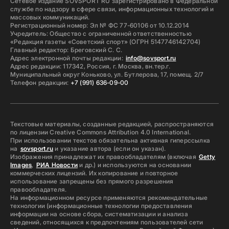
Сетевое издание SOVSPORT RU зарегистрировано в Федеральной
службе по надзору в сфере связи, информационных технологий и
массовых коммуникаций.
Регистрационный номер: Эл № ФС 77-60106 от 10.12.2014
Учредитель: Общество с ограниченной ответственностью
«Редакция газеты «Советский спорт» (ОГРН 5147746142704)
Главный редактор: Бреговский С. С.
Адрес электронной почты редакции:
info@sovsport.ru
Адрес редакции: 117342, Россия, г. Москва, вн.тер.г.
Муниципальный округ Коньково, ул. Бутлерова, 17, помещ. 2/7
Телефон редакции:
+7 (991) 636-09-00
Текстовые материалы, созданные редакцией, распространяются
по лицензии Creative Commons Attribution 4.0 International.
При использовании текстов обязательна активная гиперссылка
на
sovsport.ru
и указание автора (если он указан).
Изображения принадлежат их правообладателям (включая
Getty
Images
,
РИА Новости
и др.) и используются на основании
коммерческих лицензий. Их копирование и повторное
использование запрещены без прямого разрешения
правообладателя.
На информационном ресурсе применяются рекомендательные
технологии (информационные технологии предоставления
информации на основе сбора, систематизации и анализа
сведений, относящихся к предпочтениям пользователей сети