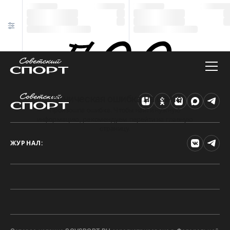
Техническая ошибка на сайте
Произошла ошибка. Чтобы найти нужную
информацию, рекомендуем перейти на главную
страницу.
ЖУРНАЛ: