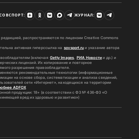
СОВСПОРТ:
ЖУРНАЛ:
 редакцией, распространяются по лицензии Creative Commons
ательна активная гиперссылка на
sovsport.ru
и указание автора
авообладателям (включая
Getty Images
,
РИА Новости
и др.) и
ерческих лицензий. Их копирование и повторное
ямого разрешения правообладателя.
меняются рекомендательные технологии (информационные
мации на основе сбора, систематизации и анализа сведений,
льзователей сети «Интернет», находящихся на территории
робнее ADFOX
нной продукции: 18+ (в соответствии с ФЗ № 436-ФЗ «О
ичиняющей вред их здоровью и развитию»)