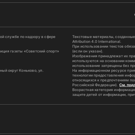
й службе по надзору в сфере
Текстовые материалы, созданные
Attribution 4.0 International.
При использовании текстов обяз
акция газеты «Советский спорт»
(если он указан).
Изображения принадлежат их пр
используются на основании комм
использование запрещены без пр
ьный округ Коньково, ул.
На информационном ресурсе при
технологии предоставления инфор
относящихся к предпочтениям по
Российской Федерации).
См. под
Возрастная категория информацио
защите детей от информации, пр