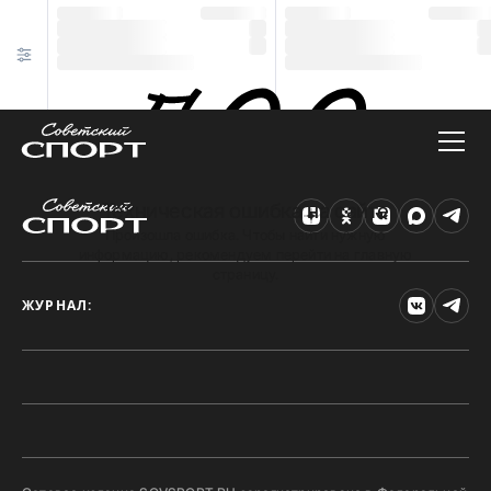
Техническая ошибка на сайте
Произошла ошибка. Чтобы найти нужную
информацию, рекомендуем перейти на главную
страницу.
ЖУРНАЛ: