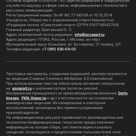
Сетевое издание SOVSPORT RU зарегистрировано в Федеральной
службе по надзору в сфере связи, информационных технологий и
массовых коммуникаций.
Регистрационный номер: Эл № ФС 77-60106 от 10.12.2014
Учредитель: Общество с ограниченной ответственностью
«Редакция газеты «Советский спорт» (ОГРН 5147746142704)
Главный редактор: Бреговский С. С.
Адрес электронной почты редакции:
info@sovsport.ru
Адрес редакции: 117342, Россия, г. Москва, вн.тер.г.
Муниципальный округ Коньково, ул. Бутлерова, 17, помещ. 2/7
Телефон редакции:
+7 (991) 636-09-00
Текстовые материалы, созданные редакцией, распространяются
по лицензии Creative Commons Attribution 4.0 International.
При использовании текстов обязательна активная гиперссылка
на
sovsport.ru
и указание автора (если он указан).
Изображения принадлежат их правообладателям (включая
Getty
Images
,
РИА Новости
и др.) и используются на основании
коммерческих лицензий. Их копирование и повторное
использование запрещены без прямого разрешения
правообладателя.
На информационном ресурсе применяются рекомендательные
технологии (информационные технологии предоставления
информации на основе сбора, систематизации и анализа
сведений, относящихся к предпочтениям пользователей сети