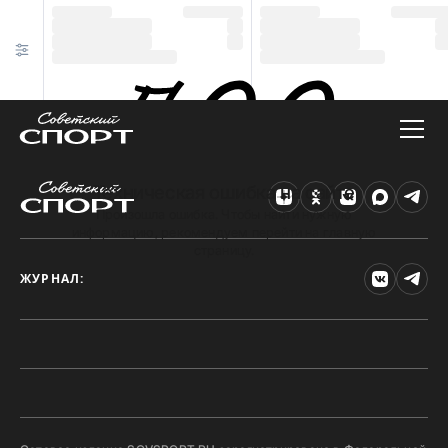
Техническая ошибка на сайте
Произошла ошибка. Чтобы найти нужную
информацию, рекомендуем перейти на главную
страницу.
ЖУРНАЛ: