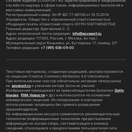
Сетевое издание SOVSPORT RU зарегистрировано в Федеральной
службе по надзору в сфере связи, информационных технологий и
массовых коммуникаций.
Регистрационный номер: Эл № ФС 77-60106 от 10.12.2014
Учредитель: Общество с ограниченной ответственностью
«Редакция газеты «Советский спорт» (ОГРН 5147746142704)
Главный редактор: Бреговский С. С.
Адрес электронной почты редакции:
info@sovsport.ru
Адрес редакции: 117342, Россия, г. Москва, вн.тер.г.
Муниципальный округ Коньково, ул. Бутлерова, 17, помещ. 2/7
Телефон редакции:
+7 (991) 636-09-00
Текстовые материалы, созданные редакцией, распространяются
по лицензии Creative Commons Attribution 4.0 International.
При использовании текстов обязательна активная гиперссылка
на
sovsport.ru
и указание автора (если он указан).
Изображения принадлежат их правообладателям (включая
Getty
Images
,
РИА Новости
и др.) и используются на основании
коммерческих лицензий. Их копирование и повторное
использование запрещены без прямого разрешения
правообладателя.
На информационном ресурсе применяются рекомендательные
технологии (информационные технологии предоставления
информации на основе сбора, систематизации и анализа
сведений, относящихся к предпочтениям пользователей сети