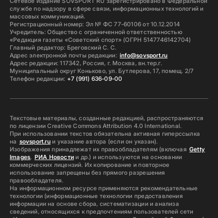
Сетевое издание SOVSPORT RU зарегистрировано в Федеральной
службе по надзору в сфере связи, информационных технологий и
массовых коммуникаций.
Регистрационный номер: Эл № ФС 77-60106 от 10.12.2014
Учредитель: Общество с ограниченной ответственностью
«Редакция газеты «Советский спорт» (ОГРН 5147746142704)
Главный редактор: Бреговский С. С.
Адрес электронной почты редакции:
info@sovsport.ru
Адрес редакции: 117342, Россия, г. Москва, вн.тер.г.
Муниципальный округ Коньково, ул. Бутлерова, 17, помещ. 2/7
Телефон редакции:
+7 (991) 636-09-00
Текстовые материалы, созданные редакцией, распространяются
по лицензии Creative Commons Attribution 4.0 International.
При использовании текстов обязательна активная гиперссылка
на
sovsport.ru
и указание автора (если он указан).
Изображения принадлежат их правообладателям (включая
Getty
Images
,
РИА Новости
и др.) и используются на основании
коммерческих лицензий. Их копирование и повторное
использование запрещены без прямого разрешения
правообладателя.
На информационном ресурсе применяются рекомендательные
технологии (информационные технологии предоставления
информации на основе сбора, систематизации и анализа
сведений, относящихся к предпочтениям пользователей сети