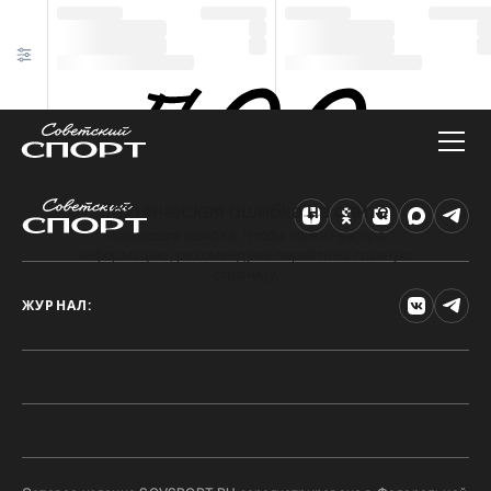
Техническая ошибка на сайте
Произошла ошибка. Чтобы найти нужную
информацию, рекомендуем перейти на главную
страницу.
ЖУРНАЛ: