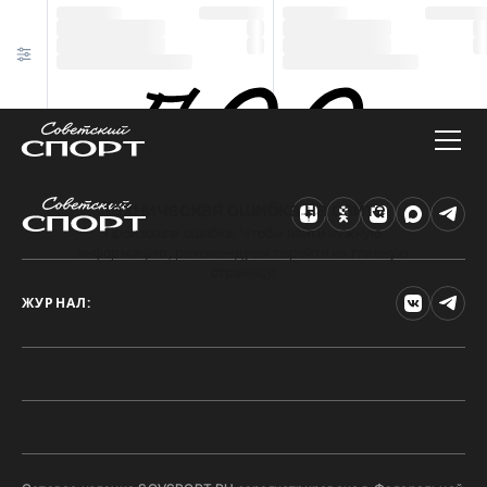
Техническая ошибка на сайте
Произошла ошибка. Чтобы найти нужную
информацию, рекомендуем перейти на главную
страницу.
ЖУРНАЛ: