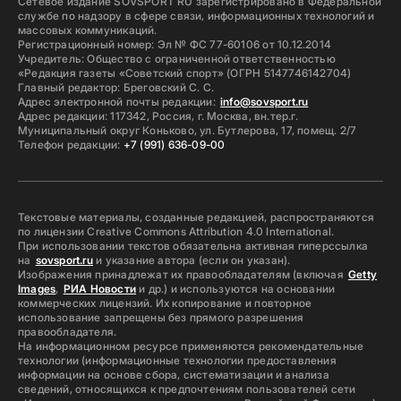
Сетевое издание SOVSPORT RU зарегистрировано в Федеральной
службе по надзору в сфере связи, информационных технологий и
массовых коммуникаций.
Регистрационный номер: Эл № ФС 77-60106 от 10.12.2014
Учредитель: Общество с ограниченной ответственностью
«Редакция газеты «Советский спорт» (ОГРН 5147746142704)
Главный редактор: Бреговский С. С.
Адрес электронной почты редакции:
info@sovsport.ru
Адрес редакции: 117342, Россия, г. Москва, вн.тер.г.
Муниципальный округ Коньково, ул. Бутлерова, 17, помещ. 2/7
Телефон редакции:
+7 (991) 636-09-00
Текстовые материалы, созданные редакцией, распространяются
по лицензии Creative Commons Attribution 4.0 International.
При использовании текстов обязательна активная гиперссылка
на
sovsport.ru
и указание автора (если он указан).
Изображения принадлежат их правообладателям (включая
Getty
Images
,
РИА Новости
и др.) и используются на основании
коммерческих лицензий. Их копирование и повторное
использование запрещены без прямого разрешения
правообладателя.
На информационном ресурсе применяются рекомендательные
технологии (информационные технологии предоставления
информации на основе сбора, систематизации и анализа
сведений, относящихся к предпочтениям пользователей сети