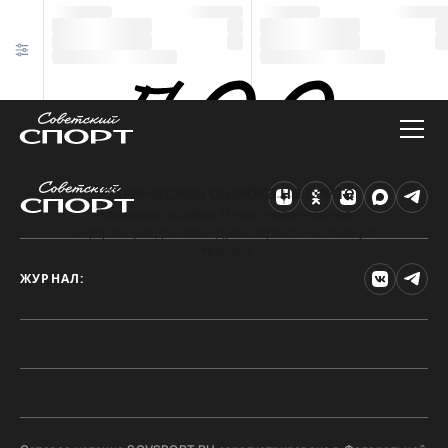
Техническая ошибка на сайте
Произошла ошибка. Чтобы найти нужную
информацию, рекомендуем перейти на главную
страницу.
ЖУРНАЛ: