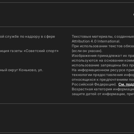
й службе по надзору в сфере
Текстовые материалы, созданные
Attribution 4.0 International.
При использовании текстов обяз
акция газеты «Советский спорт»
(если он указан).
Изображения принадлежат их пр
используются на основании комм
использование запрещены без пр
ьный округ Коньково, ул.
На информационном ресурсе при
технологии предоставления инфор
относящихся к предпочтениям по
Российской Федерации).
См. под
Возрастная категория информацио
защите детей от информации, пр