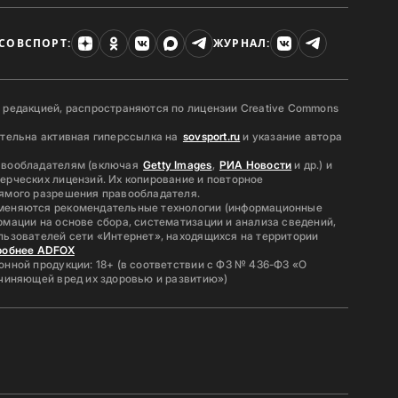
СОВСПОРТ:
ЖУРНАЛ:
 редакцией, распространяются по лицензии Creative Commons
ательна активная гиперссылка на
sovsport.ru
и указание автора
авообладателям (включая
Getty Images
,
РИА Новости
и др.) и
ерческих лицензий. Их копирование и повторное
ямого разрешения правообладателя.
меняются рекомендательные технологии (информационные
мации на основе сбора, систематизации и анализа сведений,
льзователей сети «Интернет», находящихся на территории
робнее ADFOX
нной продукции: 18+ (в соответствии с ФЗ № 436-ФЗ «О
ичиняющей вред их здоровью и развитию»)