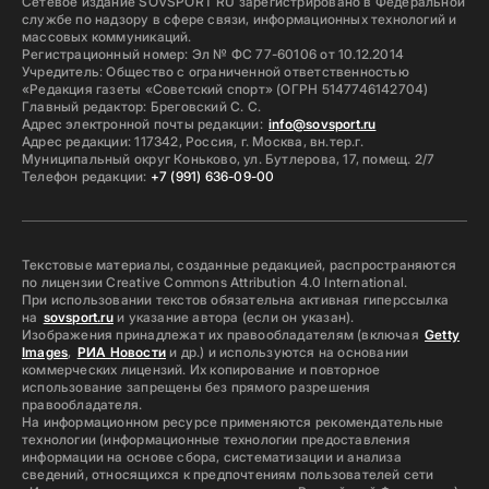
Сетевое издание SOVSPORT RU зарегистрировано в Федеральной
службе по надзору в сфере связи, информационных технологий и
массовых коммуникаций.
Регистрационный номер: Эл № ФС 77-60106 от 10.12.2014
Учредитель: Общество с ограниченной ответственностью
«Редакция газеты «Советский спорт» (ОГРН 5147746142704)
Главный редактор: Бреговский С. С.
Адрес электронной почты редакции:
info@sovsport.ru
Адрес редакции: 117342, Россия, г. Москва, вн.тер.г.
Муниципальный округ Коньково, ул. Бутлерова, 17, помещ. 2/7
Телефон редакции:
+7 (991) 636-09-00
Текстовые материалы, созданные редакцией, распространяются
по лицензии Creative Commons Attribution 4.0 International.
При использовании текстов обязательна активная гиперссылка
на
sovsport.ru
и указание автора (если он указан).
Изображения принадлежат их правообладателям (включая
Getty
Images
,
РИА Новости
и др.) и используются на основании
коммерческих лицензий. Их копирование и повторное
использование запрещены без прямого разрешения
правообладателя.
На информационном ресурсе применяются рекомендательные
технологии (информационные технологии предоставления
информации на основе сбора, систематизации и анализа
сведений, относящихся к предпочтениям пользователей сети