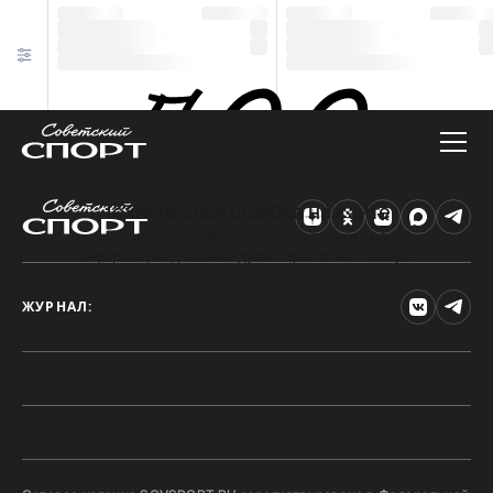
Техническая ошибка на сайте
Произошла ошибка. Чтобы найти нужную
информацию, рекомендуем перейти на главную
страницу.
ЖУРНАЛ: